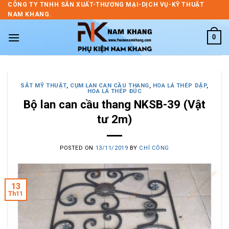
Skip
CÔNG TY TNHH SẢN XUẤT-THƯƠNG MẠI-DỊCH VỤ-KỸ THUẬT
NAM KHANG.
to
content
0
SẮT MỸ THUẬT
,
CỤM LAN CAN CẦU THANG
,
HOA LÁ THÉP DẬP
,
HOA LÁ THÉP ĐÚC
Bộ lan can cầu thang NKSB-39 (Vật
tư 2m)
POSTED ON
13/11/2019
BY
CHÍ CÔNG
13
Th11