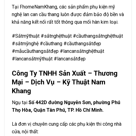
Tại FhomeNamKhang, các sản phẩm phụ kiện mỹ
nghệ lan can cầu thang luôn được đảm bảo độ bền và
khả năng kết nối rất tốt thông qua mối hàn kim loại.
#Sắtmỹthuật #sắtnghệthuật #cầuthangsắtnghệthuật
#sắtmỹnghệ #cầuthang #cầuthangsắtđẹp
#mẫucầuthangsắtđẹp #lancansắtnghệthuật
#lancansắtmỹthuật #lancansắtđẹp
Công Ty TNHH Sản Xuất – Thương
Mại – Dịch Vụ – Kỹ Thuật Nam
Khang
Ngụ tại
Số 442D đường Nguyễn Sơn, phường Phú
Thọ Hòa, Quận Tân Phú, TP. Hồ Chí Minh.
Là đơn vị chuyên cung cấp các phụ kiện thi công nhà
cửa, nội thất: