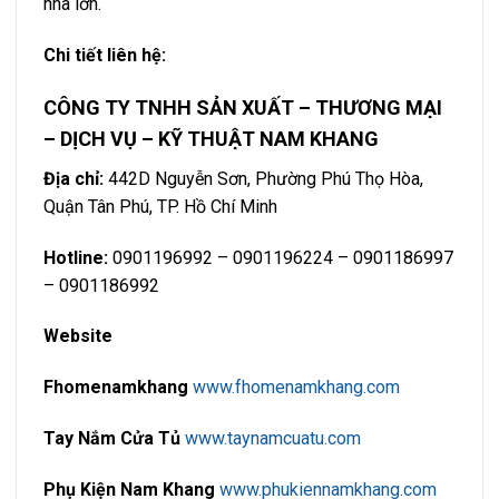
nhà lớn.
Chi tiết liên hệ:
CÔNG TY TNHH SẢN XUẤT – THƯƠNG MẠI
– DỊCH VỤ – KỸ THUẬT NAM KHANG
Địa chỉ:
442D Nguyễn Sơn, Phường Phú Thọ Hòa,
Quận Tân Phú, TP. Hồ Chí Minh
Hotline:
0901196992 – 0901196224 – 0901186997
– 0901186992
Website
Fhomenamkhang
www.fhomenamkhang.com
Tay Nắm Cửa Tủ
www.taynamcuatu.com
Phụ Kiện Nam Khang
www.phukiennamkhang.com