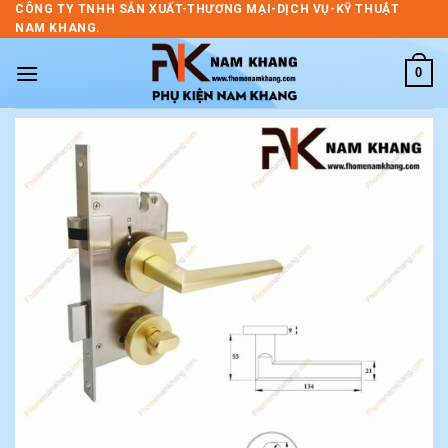
Skip
CÔNG TY TNHH SẢN XUẤT-THƯƠNG MẠI-DỊCH VỤ-KỸ THUẬT
NAM KHANG.
to
content
0