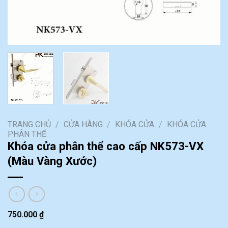
TRANG CHỦ
/
CỬA HÀNG
/
KHÓA CỬA
/
KHÓA CỬA
PHÂN THỂ
Khóa cửa phân thể cao cấp NK573-VX
(Màu Vàng Xước)
750.000
₫