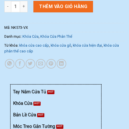
Khóa cửa phân thể cao cấp NK573-VX (Màu Vàng Xước) số lượ
THÊM VÀO GIỎ HÀNG
Mã:
NK573-VX
Danh mục:
Khóa Cửa
,
Khóa Cửa Phân Thể
Từ khóa:
khóa cửa cao cấp
,
khóa cửa gỗ
,
khóa cửa hiện đại
,
khóa cửa
phân thể cao cấp
Tay Nắm Cửa Tủ
Khóa Cửa
Bản Lề Cửa
Móc Treo Gắn Tường