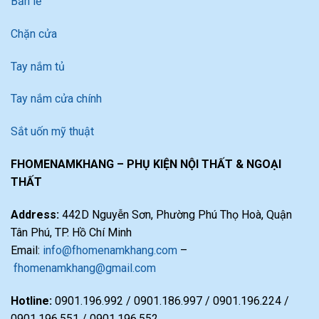
Bản lề
Chặn cửa
Tay nắm tủ
Tay nắm cửa chính
Sắt uốn mỹ thuật
FHOMENAMKHANG – PHỤ KIỆN NỘI THẤT & NGOẠI
THẤT
Address:
442D Nguyễn Sơn, Phường Phú Thọ Hoà, Quận
Tân Phú, TP. Hồ Chí Minh
Email:
info@fhomenamkhang.com
–
fhomenamkhang@gmail.com
Hotline:
0901.196.992 / 0901.186.997 / 0901.196.224 /
0901.196.551 / 0901.196.552