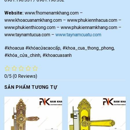
Website:
www.fhomenamkhang.com –
www.khoacuanamkhang.com – www.phukiennhacua.com –
www.phukienthicong.com – www.phukiennamkhang.com –
www.taynamtucua.com –
www.taynamcuatu.com
#khoacua #khóacửacaocấp, #khoa_cua_thong_phong,
#khóa_cửa_chinh, #khoacuasanh
0/5
(0 Reviews)
SẢN PHẨM TƯƠNG TỰ