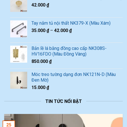
42.000
₫
Tay nắm tủ nội thất NK379-X (Màu Xám)
35.000
₫
–
42.000
₫
Bản lề lá bằng đồng cao cấp NK308S-
HV16FDO (Màu Đồng Vàng)
850.000
₫
Móc treo tường dạng đơn NK121N-D (Màu
Đen Mờ)
15.000
₫
TIN TỨC NỔI BẬT
25