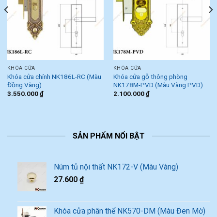
KHÓA CỬA
KHÓA CỬA
Khóa cửa chính NK186L-RC (Màu
Khóa cửa gỗ thông phòng
Đồng Vàng)
NK178M-PVD (Màu Vàng PVD)
3.550.000
₫
2.100.000
₫
SẢN PHẨM NỔI BẬT
Núm tủ nội thất NK172-V (Màu Vàng)
27.600
₫
Khóa cửa phân thể NK570-DM (Màu Đen Mờ)