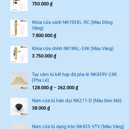
750.000
₫
Khóa cửa sảnh NK193XL-RC (Màu Đồng
Vàng)
7.800.000
₫
Khóa cửa chính NK186L-24K (Màu Vàng)
3.750.000
₫
Tay nắm tủ kết hợp đá pha lê NK439V-24K
(Pha Lê)
128.000
₫
–
262.000
₫
Núm cửa tủ hiện đại NK211-D (Màu Đen Mờ)
38.000
₫
Núm cửa tủ dạng tròn NK435-VTV (Màu Vàng)