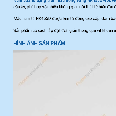
Núm cửa tủ dạng tròn màu đồng vàng NK455D-40DV
cầu kỳ, phù hợp với nhiều không gian nội thất từ hiện đại đ
Mẫu núm tủ NK455D được làm từ đồng cao cấp, đảm bảo 
Sản phẩm có cách lắp đặt đơn giản thông qua vít khoan 
HÌNH ẢNH SẢN PHẨM