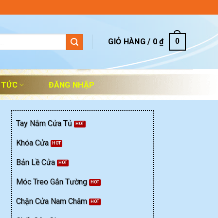
GIỎ HÀNG /
0
₫
0
 TỨC
ĐĂNG NHẬP
Tay Nắm Cửa Tủ
Khóa Cửa
Bản Lề Cửa
Móc Treo Gắn Tường
ng
Chặn Cửa Nam Châm