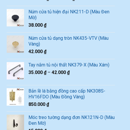
Núm cửa tủ hiện đại NK211-D (Màu Đen
Mờ)
38.000
₫
Núm cửa tủ dạng tròn NK435-VTV (Màu
Vàng)
42.000
₫
Tay nắm tủ nội thất NK379-X (Màu Xám)
35.000
₫
–
42.000
₫
Bản lề lá bằng đồng cao cấp NK308S-
HV16FDO (Màu Đồng Vàng)
850.000
₫
Móc treo tường dạng đơn NK121N-D (Màu
Đen Mờ)