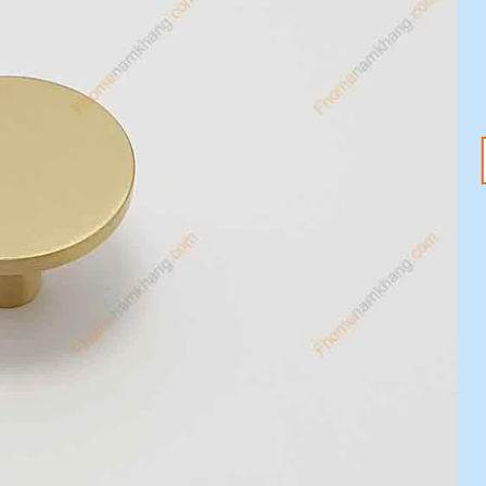
18
20
Th1
Th1
Tết Nguyên Đán
Tay nắm tủ – Nâng
2025 đang đến –
tầm không gian với
Sắm ngay phụ kiện
ưu đãi 20%
nội thất với ưu đãi
Mỗi chi tiết nhỏ trong
20%
ngôi nhà đều có thể tạo
Tết Nguyên Đán 2025
nên sự khác biệt [...]
đang tới gần, không khí
lễ hội đã tràn ngập khắp
[...]