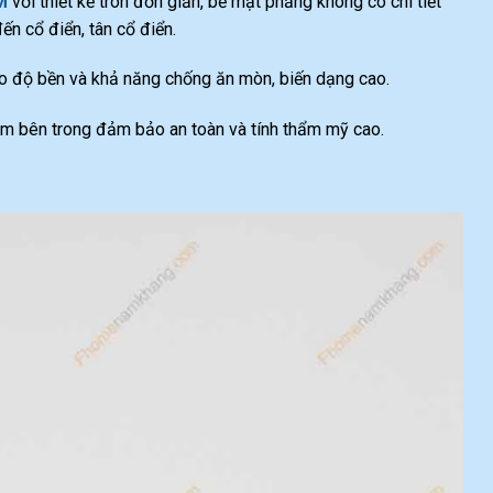
M
với thiết kế tròn đơn giản, bề mặt phẳng không có chi tiết
ến cổ điển, tân cổ điển.
độ bền và khả năng chống ăn mòn, biến dạng cao.
âm bên trong đảm bảo an toàn và tính thẩm mỹ cao.