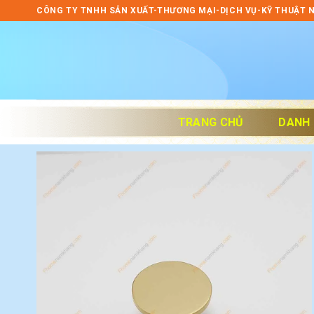
Skip
CÔNG TY TNHH SẢN XUẤT-THƯƠNG MẠI-DỊCH VỤ-KỸ THUẬT 
to
content
TRANG CHỦ
DANH