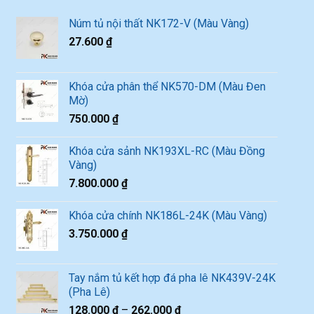
Núm tủ nội thất NK172-V (Màu Vàng)
27.600
₫
Khóa cửa phân thể NK570-DM (Màu Đen
Mờ)
750.000
₫
Khóa cửa sảnh NK193XL-RC (Màu Đồng
Vàng)
7.800.000
₫
Khóa cửa chính NK186L-24K (Màu Vàng)
3.750.000
₫
Tay nắm tủ kết hợp đá pha lê NK439V-24K
(Pha Lê)
128.000
₫
–
262.000
₫