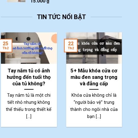
15.000
₫
TIN TỨC NỔI BẬT
2
25
22
Th
Th2
Th2
Tay nắm tủ có ảnh
5+ Mẫu khóa cửa cơ
hưởng đến tuổi thọ
màu đen sang trọng
của tủ không?
và đẳng cấp
Tay nắm tủ là một chi
Khóa cửa không chỉ là
tiết nhỏ nhưng không
“người bảo vệ” trung
thể thiếu trong thiết kế
thành cho ngôi nhà của
p
[...]
bạn [...]