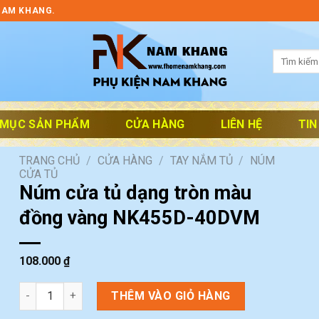
NAM KHANG.
Tìm
kiếm:
 MỤC SẢN PHẨM
CỬA HÀNG
LIÊN HỆ
TIN
TRANG CHỦ
/
CỬA HÀNG
/
TAY NẮM TỦ
/
NÚM
CỬA TỦ
Núm cửa tủ dạng tròn màu
đồng vàng NK455D-40DVM
108.000
₫
Núm cửa tủ dạng tròn màu đồng vàng NK455D-40DVM số lượ
THÊM VÀO GIỎ HÀNG