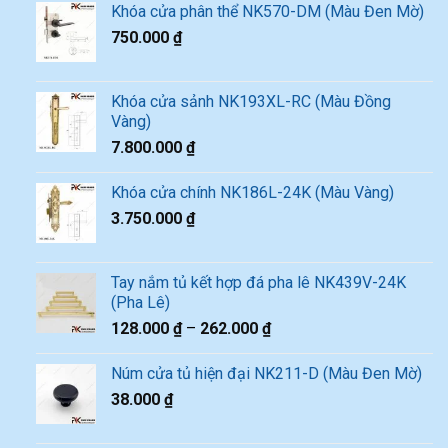
Khóa cửa phân thể NK570-DM (Màu Đen Mờ)
750.000
₫
Khóa cửa sảnh NK193XL-RC (Màu Đồng
Vàng)
7.800.000
₫
Khóa cửa chính NK186L-24K (Màu Vàng)
3.750.000
₫
Tay nắm tủ kết hợp đá pha lê NK439V-24K
(Pha Lê)
128.000
₫
–
262.000
₫
Núm cửa tủ hiện đại NK211-D (Màu Đen Mờ)
38.000
₫