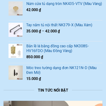
Núm cửa tủ dạng tròn NK435-VTV (Màu Vàng)
42.000
₫
Tay nắm tủ nội thất NK379-X (Màu Xám)
35.000
₫
–
42.000
₫
Bản lề lá bằng đồng cao cấp NK308S-
HV16FDO (Màu Đồng Vàng)
850.000
₫
Móc treo tường dạng đơn NK121N-D (Màu
Đen Mờ)
15.000
₫
TIN TỨC NỔI BẬT