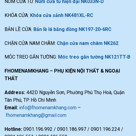
NÚM CỬA TỦ:
Núm cửa tủ hiện đại NK033N-D
KHÓA CỬA:
Khóa cửa sảnh NK481XL-RC
BẢN LỀ CỬA:
Bản lề lá bằng đồng NK197-20-6RC
CHẶN CỬA NAM CHÂM:
Chặn cửa nam châm NK262
MÓC TREO GẮN TƯỜNG:
Móc treo gắn tường NK121TT-B
FHOMENAMKHANG – PHỤ KIỆN NỘI THẤT & NGOẠI
THẤT
Address:
442D Nguyễn Sơn, Phường Phú Thọ Hoà, Quận
Tân Phú, TP. Hồ Chí Minh
Email:
info@fhomenamkhang.com
–
fhomenamkhang@gmail.com
Hotline:
0901.196.992 / 0901.186.997 / 0901.196.224 /