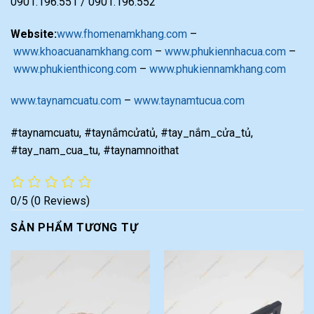
0901.196.551 / 0901.196.552
Website:
www.fhomenamkhang.com
–
www.khoacuanamkhang.com
–
www.phukiennhacua.com
–
www.phukienthicong.com
–
www.phukiennamkhang.com
www.taynamcuatu.com
–
www.taynamtucua.com
#taynamcuatu, #taynắmcửatủ, #tay_nắm_cửa_tủ,
#tay_nam_cua_tu, #taynamnoithat
0/5
(0 Reviews)
SẢN PHẨM TƯƠNG TỰ