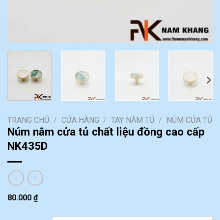
TRANG CHỦ
/
CỬA HÀNG
/
TAY NẮM TỦ
/
NÚM CỬA TỦ
Núm nắm cửa tủ chất liệu đồng cao cấp
NK435D
80.000
₫