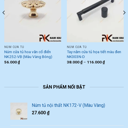
NÚM CỬA TỦ
NÚM CỬA TỦ
Núm cửa tủ hoa văn cổ điển
Tay nắm cửa tủ họa tiết màu đen
NK252-VB (Màu Vàng Bóng)
NK003N-D
56.000
₫
38.000
₫
–
116.000
₫
SẢN PHẨM NỔI BẬT
Núm tủ nội thất NK172-V (Màu Vàng)
27.600
₫