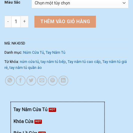
Màu Sắc
Núm nắm cửa tủ chất liệu đồng cao cấp NK435D số lượng
THÊM VÀO GIỎ HÀNG
Mã:
NK435D
Danh mục:
Núm Cửa Tủ
,
Tay Nắm Tủ
Từ khóa:
núm cửa tủ
,
tay nắm tủ bếp
,
Tay nắm tủ cao cấp
,
Tay nắm tủ giá
rẻ
,
tay nắm tủ quần áo
Tay Nắm Cửa Tủ
Khóa Cửa