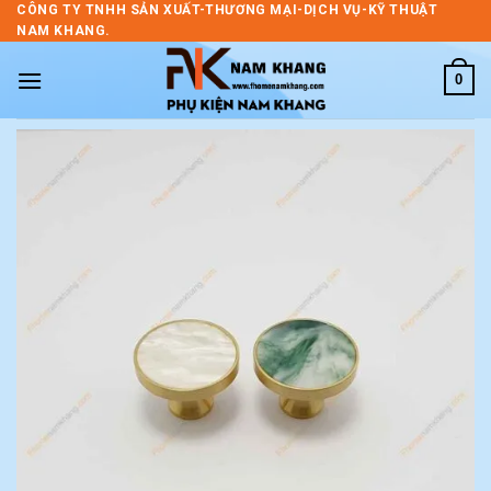
Skip
CÔNG TY TNHH SẢN XUẤT-THƯƠNG MẠI-DỊCH VỤ-KỸ THUẬT
NAM KHANG.
to
content
0