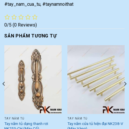
#tay_nam_cua_tu, #taynamnoithat
0/5
(0 Reviews)
SẢN PHẨM TƯƠNG TỰ
TAY NẮM TỦ
TAY NẮM TỦ
Tay nắm tủ dạng thanh rơi
Tay nắm cửa tủ hiện đại NK238-V
NK253-CH (Màu Cổ)
(Màu Vàng)