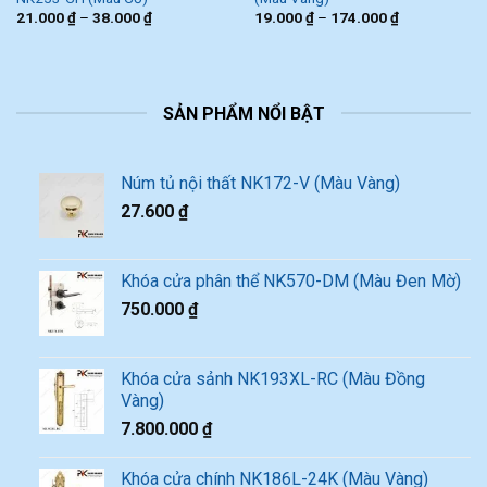
21.000
₫
–
38.000
₫
19.000
₫
–
174.000
₫
SẢN PHẨM NỔI BẬT
Núm tủ nội thất NK172-V (Màu Vàng)
27.600
₫
Khóa cửa phân thể NK570-DM (Màu Đen Mờ)
750.000
₫
Khóa cửa sảnh NK193XL-RC (Màu Đồng
Vàng)
7.800.000
₫
Khóa cửa chính NK186L-24K (Màu Vàng)