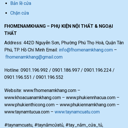
Bản lề cửa
Chặn cửa
FHOMENAMKHANG – PHỤ KIỆN NỘI THẤT & NGOẠI
THẤT
Address: 442D Nguyễn Sơn, Phường Phú Thọ Hoà, Quận Tân
Phú, TP. Hồ Chí Minh Email:
info@fhomenamkhang.com
–
fhomenamkhang@gmail.com
Hotline: 0901.196.992 / 0901.186.997 / 0901.196.224 /
0901.196.551 / 0901.196.552
Website: www.fhomenamkhang.com –
www.khoacuanamkhang.com – www.phukiennhacua.com –
www.phukienthicong.com – www.phukiennamkhang.com –
www.taynamtucua.com –
www.taynamcuatu.com
#taynamcuatu, #taynắmcửatủ, #tay_nắm_cửa_tủ,