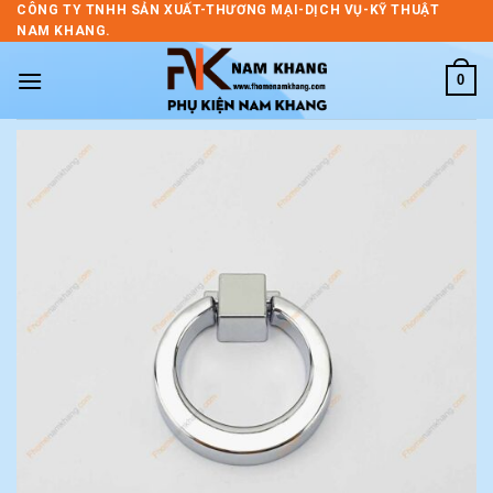
Skip
CÔNG TY TNHH SẢN XUẤT-THƯƠNG MẠI-DỊCH VỤ-KỸ THUẬT
NAM KHANG.
to
content
0