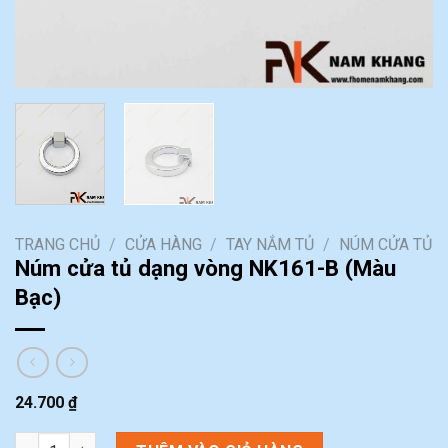
TRANG CHỦ
/
CỬA HÀNG
/
TAY NẮM TỦ
/
NÚM CỬA TỦ
Núm cửa tủ dạng vòng NK161-B (Màu
Bạc)
24.700
₫
Núm cửa tủ dạng vòng NK161-B (Màu Bạc) số lượng