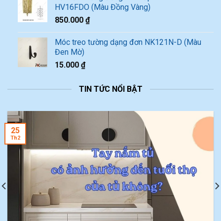
HV16FDO (Màu Đồng Vàng)
850.000
₫
Móc treo tường dạng đơn NK121N-D (Màu
Đen Mờ)
15.000
₫
TIN TỨC NỔI BẬT
25
Th2