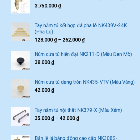
3.750.000
₫
Tay nắm tủ kết hợp đá pha lê NK439V-24K
(Pha Lê)
128.000
₫
–
262.000
₫
Núm cửa tủ hiện đại NK211-D (Màu Đen Mờ)
38.000
₫
Núm cửa tủ dạng tròn NK435-VTV (Màu Vàng)
42.000
₫
Tay nắm tủ nội thất NK379-X (Màu Xám)
35.000
₫
–
42.000
₫
Bản lề lá bằng đồng cao cấp NK308S-