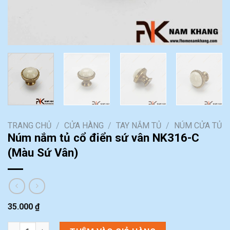
TRANG CHỦ
/
CỬA HÀNG
/
TAY NẮM TỦ
/
NÚM CỬA TỦ
Núm nắm tủ cổ điển sứ vân NK316-C
(Màu Sứ Vân)
35.000
₫
Núm nắm tủ cổ điển sứ vân NK316-C (Màu Sứ Vân) số lượng