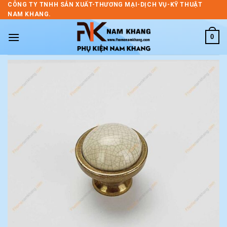
Skip
CÔNG TY TNHH SẢN XUẤT-THƯƠNG MẠI-DỊCH VỤ-KỸ THUẬT
NAM KHANG.
to
content
0