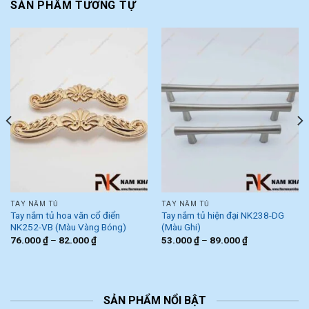
SẢN PHẨM TƯƠNG TỰ
TAY NẮM TỦ
TAY NẮM TỦ
Tay nắm tủ hoa văn cổ điển
Tay nắm tủ hiện đại NK238-DG
NK252-VB (Màu Vàng Bóng)
(Màu Ghi)
76.000
₫
–
82.000
₫
53.000
₫
–
89.000
₫
SẢN PHẨM NỔI BẬT