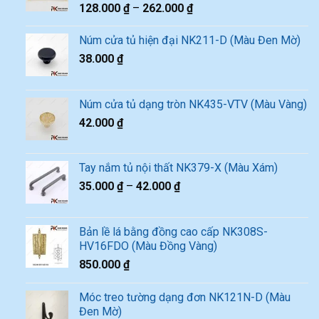
128.000
₫
–
262.000
₫
Núm cửa tủ hiện đại NK211-D (Màu Đen Mờ)
38.000
₫
Núm cửa tủ dạng tròn NK435-VTV (Màu Vàng)
42.000
₫
Tay nắm tủ nội thất NK379-X (Màu Xám)
35.000
₫
–
42.000
₫
Bản lề lá bằng đồng cao cấp NK308S-
HV16FDO (Màu Đồng Vàng)
850.000
₫
Móc treo tường dạng đơn NK121N-D (Màu
Đen Mờ)