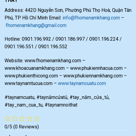
THẤT
Address: 442D Nguyễn Sơn, Phường Phú Thọ Hoà, Quận Tân
Phú, TP. Hồ Chí Minh Email:
info@fhomenamkhang.com
–
fhomenamkhang@gmail.com
Hotline: 0901.196.992 / 0901.186.997 / 0901.196.224 /
0901.196.551 / 0901.196.552
Website: www.fhomenamkhang.com –
www.khoacuanamkhang.com – www.phukiennhacua.com –
www.phukienthicong.com – www.phukiennamkhang.com –
www.taynamtucua.com –
www.taynamcuatu.com
#taynamcuatu, #taynắmcửatủ, #tay_nắm_cửa_tủ,
#tay_nam_cua_tu, #taynamnoithat
0/5
(0 Reviews)