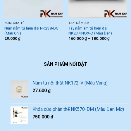
NÚM CỬA TỦ
TAY NẮM ÂM
Núm nắm tủ hiện đại NK238-DG
Tay nắm âm tủ hiện đại
(Màu Ghi)
NK237INOX-D (Màu Đen)
29.000
₫
160.000
₫
–
180.000
₫
SẢN PHẨM NỔI BẬT
Núm tủ nội thất NK172-V (Màu Vàng)
27.600
₫
Khóa cửa phân thể NK570-DM (Màu Đen Mờ)
750.000
₫