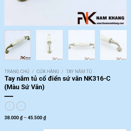
TRANG CHỦ
/
CỬA HÀNG
/
TAY NẮM TỦ
Tay nắm tủ cổ điển sứ vân NK316-C
(Màu Sứ Vân)
38.000
₫
–
45.500
₫