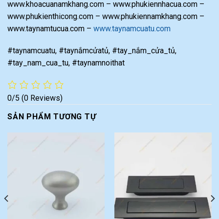
www.khoacuanamkhang.com – www.phukiennhacua.com –
www.phukienthicong.com – www.phukiennamkhang.com –
www.taynamtucua.com –
www.taynamcuatu.com
#taynamcuatu, #taynắmcửatủ, #tay_nắm_cửa_tủ,
#tay_nam_cua_tu, #taynamnoithat
0/5
(0 Reviews)
SẢN PHẨM TƯƠNG TỰ