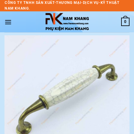
Skip
CÔNG TY TNHH SẢN XUẤT-THƯƠNG MẠI-DỊCH VỤ-KỸ THUẬT
NAM KHANG.
to
content
0