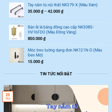
Tay nắm tủ nội thất NK379-X (Màu Xám)
35.000
₫
–
42.000
₫
Bản lề lá bằng đồng cao cấp NK308S-
HV16FDO (Màu Đồng Vàng)
850.000
₫
Móc treo tường dạng đơn NK121N-D (Màu
Đen Mờ)
15.000
₫
TIN TỨC NỔI BẬT
25
Th2