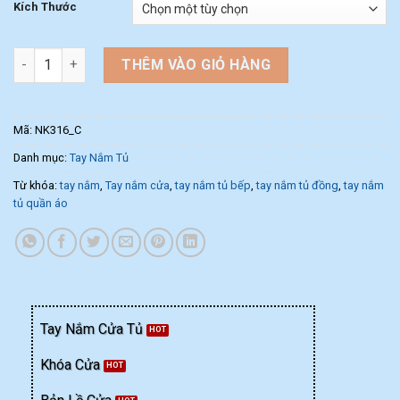
Kích Thước
Tay nắm tủ cổ điển sứ vân NK316-C (Màu Sứ Vân) số lượng
THÊM VÀO GIỎ HÀNG
Mã:
NK316_C
Danh mục:
Tay Nắm Tủ
Từ khóa:
tay nắm
,
Tay nắm cửa
,
tay nắm tủ bếp
,
tay nắm tủ đồng
,
tay nắm
tủ quần áo
Tay Nắm Cửa Tủ
Khóa Cửa