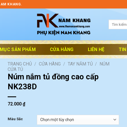
NAM KHANG.
Tìm
kiếm:
 MỤC SẢN PHẨM
CỬA HÀNG
LIÊN HỆ
TIN
TRANG CHỦ
/
CỬA HÀNG
/
TAY NẮM TỦ
/
NÚM
CỬA TỦ
Núm nắm tủ đồng cao cấp
NK238D
72.000
₫
Màu Sắc