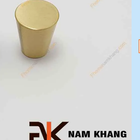
18
20
Th1
Th1
Tết Nguyên Đán
Tay nắm tủ – Nâng
2025 đang đến –
tầm không gian với
Sắm ngay phụ kiện
ưu đãi 20%
nội thất với ưu đãi
Mỗi chi tiết nhỏ trong
20%
ngôi nhà đều có thể tạo
Tết Nguyên Đán 2025
nên sự khác biệt [...]
đang tới gần, không khí
lễ hội đã tràn ngập khắp
[...]