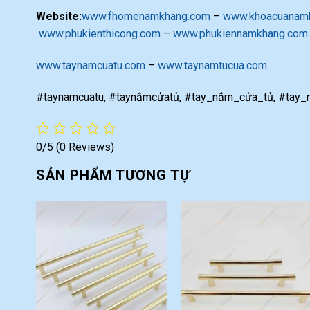
Website:
www.fhomenamkhang.com
–
www.khoacuanam
www.phukienthicong.com
–
www.phukiennamkhang.com
www.taynamcuatu.com
–
www.taynamtucua.com
#taynamcuatu, #taynắmcửatủ, #tay_nắm_cửa_tủ, #tay_n
0/5
(0 Reviews)
SẢN PHẨM TƯƠNG TỰ