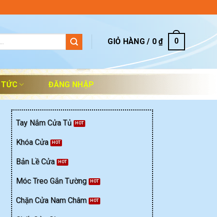
GIỎ HÀNG /
0
₫
0
 TỨC
ĐĂNG NHẬP
Tay Nắm Cửa Tủ
Khóa Cửa
Bản Lề Cửa
Móc Treo Gắn Tường
Chặn Cửa Nam Châm