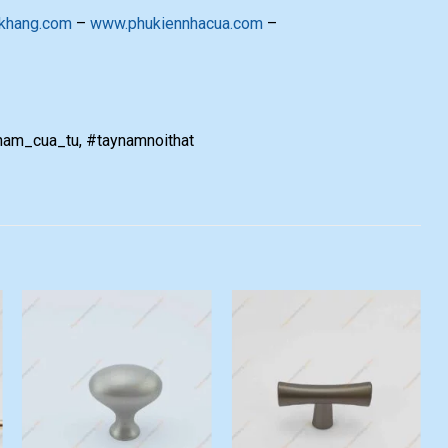
khang.com
–
www.phukiennhacua.com
–
am_cua_tu, #taynamnoithat