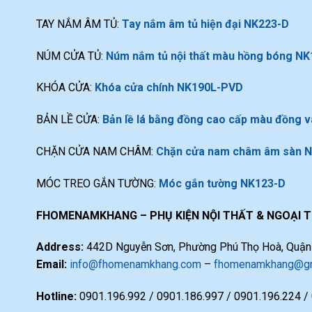
TAY NẮM ÂM TỦ:
Tay nắm âm tủ hiện đại NK223-D
NÚM CỬA TỦ:
Núm nắm tủ nội thất màu hồng bóng N
KHÓA CỬA:
Khóa cửa chính NK190L-PVD
BẢN LỀ CỬA:
Bản lề lá bằng đồng cao cấp màu đồng
CHẶN CỬA NAM CHÂM:
Chặn cửa nam châm âm sàn 
MÓC TREO GẮN TƯỜNG:
Móc gắn tường NK123-D
FHOMENAMKHANG – PHỤ KIỆN NỘI THẤT & NGOẠI 
Address:
442D Nguyễn Sơn, Phường Phú Thọ Hoà, Quận T
Email:
info@fhomenamkhang.com
–
fhomenamkhang@gm
Hotline:
0901.196.992 / 0901.186.997 / 0901.196.224 /