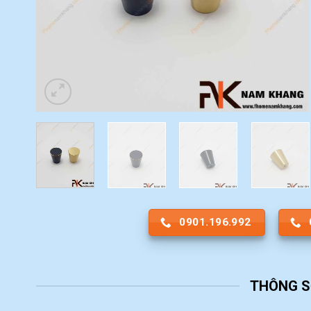
0901.196.992
THÔNG S