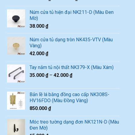
Núm cửa tủ hiện đại NK211-D (Màu Đen
Mờ)
38.000
₫
Núm cửa tủ dạng tròn NK435-VTV (Màu
Vàng)
42.000
₫
Tay nắm tủ nội thất NK379-X (Màu Xám)
35.000
₫
–
42.000
₫
Bản lề lá bằng đồng cao cấp NK308S-
HV16FDO (Màu Đồng Vàng)
850.000
₫
Móc treo tường dạng đơn NK121N-D (Màu
Đen Mờ)