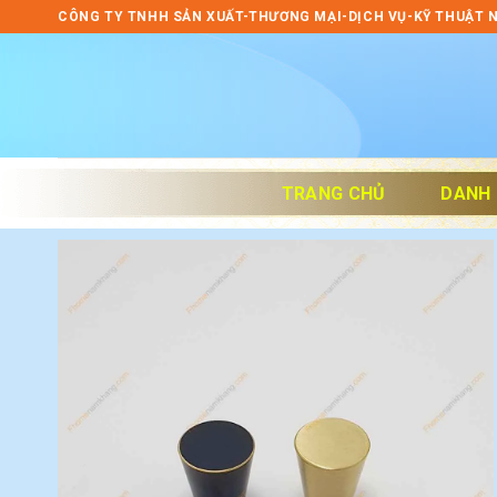
Skip
CÔNG TY TNHH SẢN XUẤT-THƯƠNG MẠI-DỊCH VỤ-KỸ THUẬT 
to
content
TRANG CHỦ
DANH