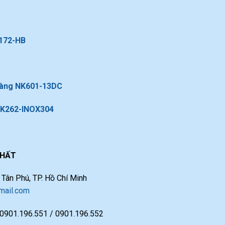
K172-HB
 vàng NK601-13DC
NK262-INOX304
THẤT
ân Phú, TP. Hồ Chí Minh
ail.com
 0901.196.551 / 0901.196.552