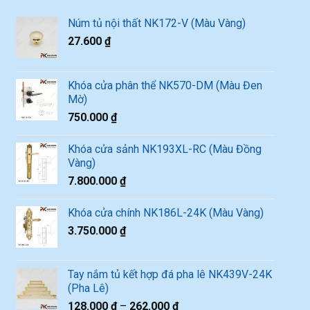
Núm tủ nội thất NK172-V (Màu Vàng)
27.600
₫
Khóa cửa phân thể NK570-DM (Màu Đen
Mờ)
750.000
₫
Khóa cửa sảnh NK193XL-RC (Màu Đồng
Vàng)
7.800.000
₫
Khóa cửa chính NK186L-24K (Màu Vàng)
3.750.000
₫
Tay nắm tủ kết hợp đá pha lê NK439V-24K
(Pha Lê)
128.000
₫
–
262.000
₫