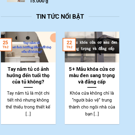
15.000
₫
TIN TỨC NỔI BẬT
2
25
22
Th
Th2
Th2
Tay nắm tủ có ảnh
5+ Mẫu khóa cửa cơ
hưởng đến tuổi thọ
màu đen sang trọng
của tủ không?
và đẳng cấp
Tay nắm tủ là một chi
Khóa cửa không chỉ là
tiết nhỏ nhưng không
“người bảo vệ” trung
thể thiếu trong thiết kế
thành cho ngôi nhà của
p
[...]
bạn [...]