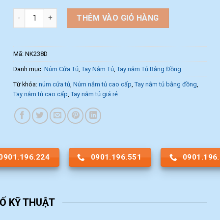
Núm nắm tủ đồng cao cấp NK238D số lượng
THÊM VÀO GIỎ HÀNG
Mã:
NK238D
Danh mục:
Núm Cửa Tủ
,
Tay Nắm Tủ
,
Tay nắm Tủ Bằng Đồng
Từ khóa:
núm cửa tủ
,
Núm nắm tủ cao cấp
,
Tay nắm tủ bằng đồng
,
Tay nắm tủ cao cấp
,
Tay nắm tủ giá rẻ
0901.196.224
0901.196.551
0901.196
Ố KỸ THUẬT