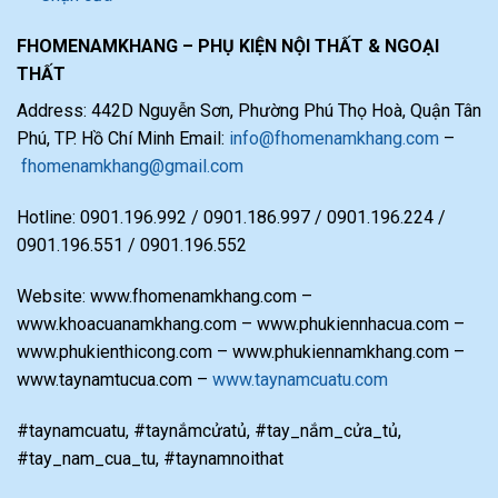
FHOMENAMKHANG – PHỤ KIỆN NỘI THẤT & NGOẠI
THẤT
Address: 442D Nguyễn Sơn, Phường Phú Thọ Hoà, Quận Tân
Phú, TP. Hồ Chí Minh Email:
info@fhomenamkhang.com
–
fhomenamkhang@gmail.com
Hotline: 0901.196.992 / 0901.186.997 / 0901.196.224 /
0901.196.551 / 0901.196.552
Website: www.fhomenamkhang.com –
www.khoacuanamkhang.com – www.phukiennhacua.com –
www.phukienthicong.com – www.phukiennamkhang.com –
www.taynamtucua.com –
www.taynamcuatu.com
#taynamcuatu, #taynắmcửatủ, #tay_nắm_cửa_tủ,
#tay_nam_cua_tu, #taynamnoithat