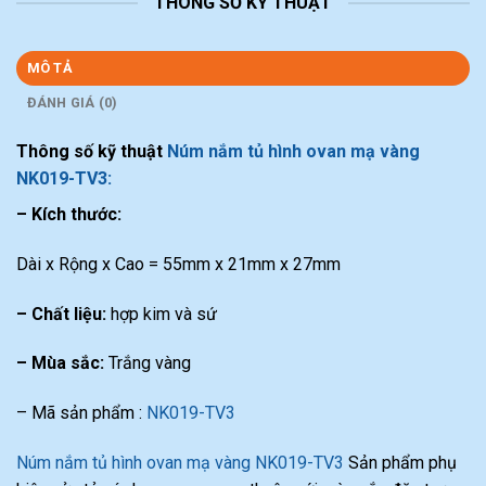
THÔNG SỐ KỸ THUẬT
MÔ TẢ
ĐÁNH GIÁ (0)
Thông số kỹ thuật
Núm nắm tủ hình ovan mạ vàng
NK019-TV3:
– Kích thước:
Dài x Rộng x Cao = 55mm x 21mm x 27mm
– Chất liệu:
hợp kim và sứ
– Mùa sắc:
Trắng vàng
– Mã sản phẩm :
NK019-TV3
Núm nắm tủ hình ovan mạ vàng NK019-TV3
Sản phẩm phụ