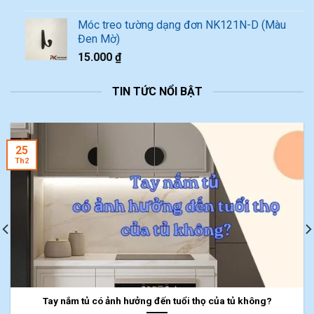
Móc treo tường dạng đơn NK121N-D (Màu
Đen Mờ)
15.000
₫
TIN TỨC NỔI BẬT
25
Th2
Tay nắm tủ có ảnh hưởng đến tuổi thọ của tủ không?