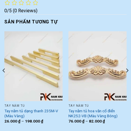
0/5
(0 Reviews)
SẢN PHẨM TƯƠNG TỰ
TAY NẮM TỦ
TAY NẮM TỦ
Tay nắm tủ dạng thanh 235M-V
Tay nắm tủ hoa văn cổ điển
(Màu Vàng)
NK252-VB (Màu Vàng Bóng)
26.000
₫
–
198.000
₫
76.000
₫
–
82.000
₫