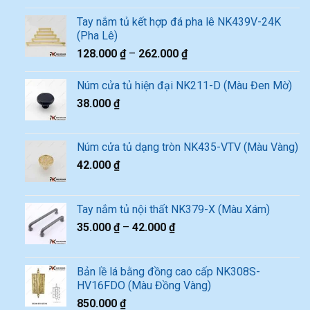
Tay nắm tủ kết hợp đá pha lê NK439V-24K
(Pha Lê)
128.000
₫
–
262.000
₫
Núm cửa tủ hiện đại NK211-D (Màu Đen Mờ)
38.000
₫
Núm cửa tủ dạng tròn NK435-VTV (Màu Vàng)
42.000
₫
Tay nắm tủ nội thất NK379-X (Màu Xám)
35.000
₫
–
42.000
₫
Bản lề lá bằng đồng cao cấp NK308S-
HV16FDO (Màu Đồng Vàng)
850.000
₫