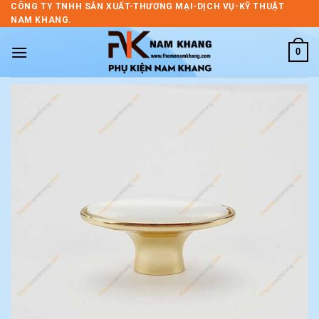
Skip
CÔNG TY TNHH SẢN XUẤT-THƯƠNG MẠI-DỊCH VỤ-KỸ THUẬT
NAM KHANG.
to
content
0