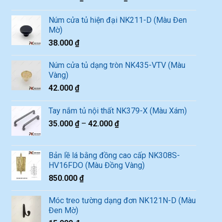
Núm cửa tủ hiện đại NK211-D (Màu Đen
Mờ)
38.000
₫
Núm cửa tủ dạng tròn NK435-VTV (Màu
Vàng)
42.000
₫
Tay nắm tủ nội thất NK379-X (Màu Xám)
35.000
₫
–
42.000
₫
Bản lề lá bằng đồng cao cấp NK308S-
HV16FDO (Màu Đồng Vàng)
850.000
₫
Móc treo tường dạng đơn NK121N-D (Màu
Đen Mờ)