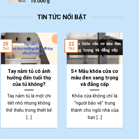
15.000
₫
TIN TỨC NỔI BẬT
2
25
22
Th
Th2
Th2
Tay nắm tủ có ảnh
5+ Mẫu khóa cửa cơ
hưởng đến tuổi thọ
màu đen sang trọng
của tủ không?
và đẳng cấp
Tay nắm tủ là một chi
Khóa cửa không chỉ là
tiết nhỏ nhưng không
“người bảo vệ” trung
thể thiếu trong thiết kế
thành cho ngôi nhà của
p
[...]
bạn [...]