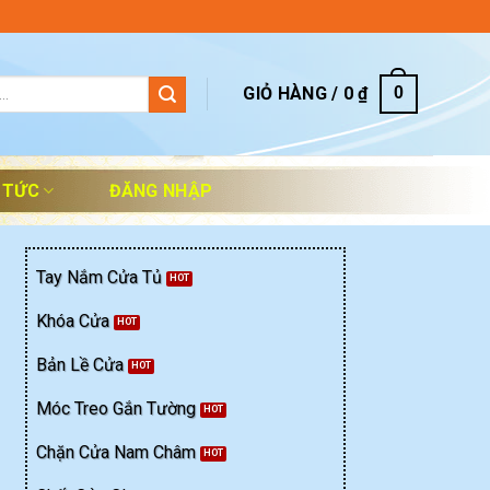
GIỎ HÀNG /
0
₫
0
 TỨC
ĐĂNG NHẬP
Tay Nắm Cửa Tủ
Khóa Cửa
Bản Lề Cửa
Móc Treo Gắn Tường
Chặn Cửa Nam Châm