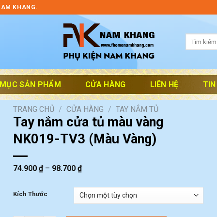
NAM KHANG.
Tìm
kiếm:
 MỤC SẢN PHẨM
CỬA HÀNG
LIÊN HỆ
TIN
TRANG CHỦ
/
CỬA HÀNG
/
TAY NẮM TỦ
Tay nắm cửa tủ màu vàng
NK019-TV3 (Màu Vàng)
74.900
₫
–
98.700
₫
Kích Thước