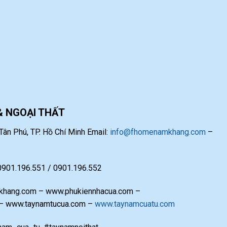
& NGOẠI THẤT
ân Phú, TP. Hồ Chí Minh Email:
info@fhomenamkhang.com
–
 0901.196.551 / 0901.196.552
hang.com – www.phukiennhacua.com –
 – www.taynamtucua.com –
www.taynamcuatu.com