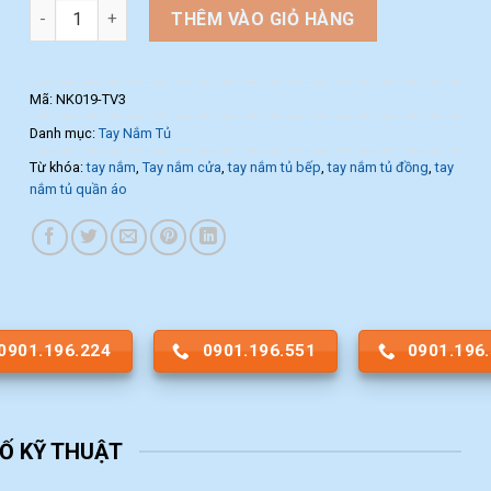
Tay nắm cửa tủ màu vàng NK019-TV3 (Màu Vàng) số lượng
THÊM VÀO GIỎ HÀNG
Mã:
NK019-TV3
Danh mục:
Tay Nắm Tủ
Từ khóa:
tay nắm
,
Tay nắm cửa
,
tay nắm tủ bếp
,
tay nắm tủ đồng
,
tay
nắm tủ quần áo
0901.196.224
0901.196.551
0901.196
Ố KỸ THUẬT