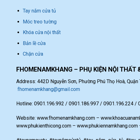
Tay nắm cửa tủ
Móc treo tường
Khóa cửa nội thất
Bản lề cửa
Chặn cửa
FHOMENAMKHANG – PHỤ KIỆN NỘI THẤT 
Address: 442D Nguyễn Sơn, Phường Phú Thọ Hoà, Quận T
fhomenamkhang@gmail.com
Hotline: 0901.196.992 / 0901.186.997 / 0901.196.224 /
Website: www.fhomenamkhang.com – www.khoacuanamk
www.phukienthicong.com – www.phukiennamkhang.com