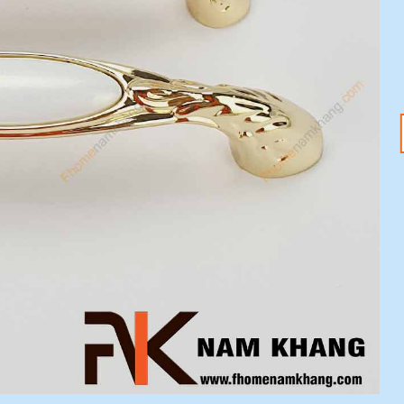
18
20
Th1
Th1
Tết Nguyên Đán
Tay nắm tủ – Nâng
2025 đang đến –
tầm không gian với
Sắm ngay phụ kiện
ưu đãi 20%
nội thất với ưu đãi
Mỗi chi tiết nhỏ trong
20%
ngôi nhà đều có thể tạo
Tết Nguyên Đán 2025
nên sự khác biệt [...]
đang tới gần, không khí
lễ hội đã tràn ngập khắp
[...]