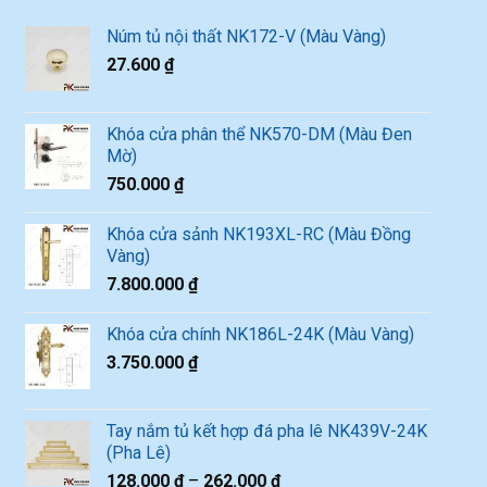
Núm tủ nội thất NK172-V (Màu Vàng)
27.600
₫
Khóa cửa phân thể NK570-DM (Màu Đen
Mờ)
750.000
₫
Khóa cửa sảnh NK193XL-RC (Màu Đồng
Vàng)
7.800.000
₫
Khóa cửa chính NK186L-24K (Màu Vàng)
3.750.000
₫
Tay nắm tủ kết hợp đá pha lê NK439V-24K
(Pha Lê)
128.000
₫
–
262.000
₫