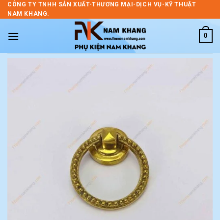
Skip
CÔNG TY TNHH SẢN XUẤT-THƯƠNG MẠI-DỊCH VỤ-KỸ THUẬT
NAM KHANG.
to
content
0