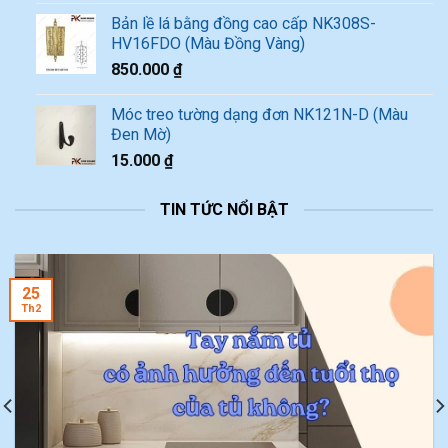
Bản lề lá bằng đồng cao cấp NK308S-
HV16FDO (Màu Đồng Vàng)
850.000
₫
Móc treo tường dạng đơn NK121N-D (Màu
Đen Mờ)
15.000
₫
TIN TỨC NỔI BẬT
25
Th2