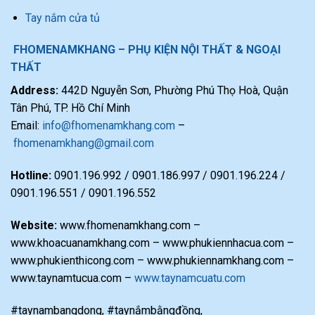
Tay nắm cửa tủ
FHOMENAMKHANG – PHỤ KIỆN NỘI THẤT & NGOẠI
THẤT
Address:
442D Nguyễn Sơn, Phường Phú Thọ Hoà, Quận
Tân Phú, TP. Hồ Chí Minh
Email:
info@fhomenamkhang.com
–
fhomenamkhang@gmail.com
Hotline:
0901.196.992 / 0901.186.997 / 0901.196.224 /
0901.196.551 / 0901.196.552
Website:
www.fhomenamkhang.com –
www.khoacuanamkhang.com – www.phukiennhacua.com –
www.phukienthicong.com – www.phukiennamkhang.com –
www.taynamtucua.com –
www.taynamcuatu.com
#taynambangdong, #taynắmbằngđồng,