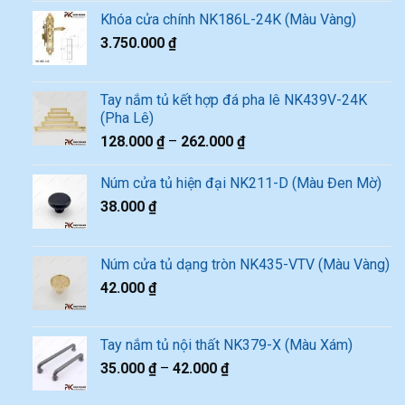
Khóa cửa chính NK186L-24K (Màu Vàng)
3.750.000
₫
Tay nắm tủ kết hợp đá pha lê NK439V-24K
(Pha Lê)
128.000
₫
–
262.000
₫
Núm cửa tủ hiện đại NK211-D (Màu Đen Mờ)
38.000
₫
Núm cửa tủ dạng tròn NK435-VTV (Màu Vàng)
42.000
₫
Tay nắm tủ nội thất NK379-X (Màu Xám)
35.000
₫
–
42.000
₫