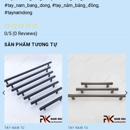
#tay_nam_bang_dong, #tay_nắm_bằng_đồng,
#taynamdong
0/5
(0 Reviews)
SẢN PHẨM TƯƠNG TỰ
TAY NẮM TỦ
TAY NẮM TỦ