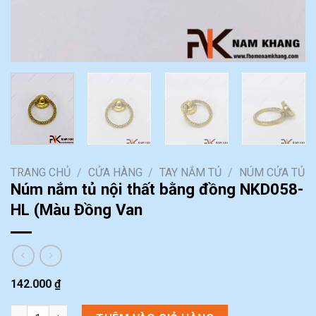
TRANG CHỦ
/
CỬA HÀNG
/
TAY NẮM TỦ
/
NÚM CỬA TỦ
Núm nắm tủ nội thất bằng đồng NKD058-
HL (Màu Đồng Van
142.000
₫
Núm nắm tủ nội thất bằng đồng NKD058-HL (Màu Đồng Van số 