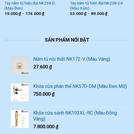
Tay nắm tủ hiện đại NK238-D
Tay nắm tủ hiện đại NK238-DX
(Màu Đen)
(Màu Xám)
19.000
₫
–
174.000
₫
53.000
₫
–
89.000
₫
SẢN PHẨM NỔI BẬT
Núm tủ nội thất NK172-V (Màu Vàng)
27.600
₫
Khóa cửa phân thể NK570-DM (Màu Đen Mờ)
750.000
₫
Khóa cửa sảnh NK193XL-RC (Màu Đồng
Vàng)
7.800.000
₫