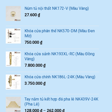
Núm tủ nội thất NK172-V (Màu Vàng)
27.600
₫
Khóa cửa phân thể NK570-DM (Màu Đen
Mờ)
750.000
₫
Khóa cửa sảnh NK193XL-RC (Màu Đồng
Vàng)
7.800.000
₫
Khóa cửa chính NK186L-24K (Màu Vàng)
3.750.000
₫
Tay nắm tủ kết hợp đá pha lê NK439V-24K
(Pha Lê)
128.000
₫
–
262.000
₫