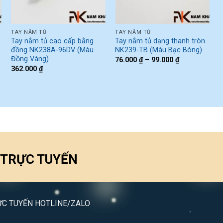
TAY NẮM TỦ
TAY NẮM TỦ
T
Tay nắm tủ cao cấp bằng
Tay nắm tủ dạng thanh tròn
T
đồng NK238A-96DV (Màu
NK239-TB (Màu Bạc Bóng)
Đồng Vàng)
76.000
₫
–
99.000
₫
362.000
₫
 TRỰC TUYẾN
ỰC TUYẾN HOTLINE/ZALO