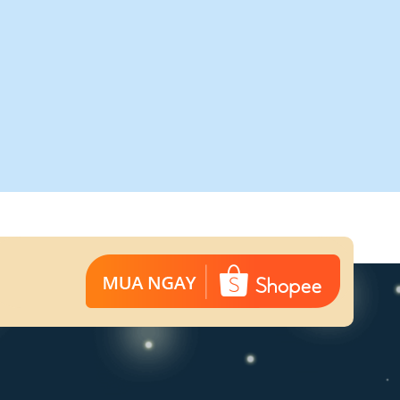
AY NẮM TỦ
ay nắm tủ dạng thanh
NK235M-D (Màu Đen)
26.000
₫
–
198.000
₫