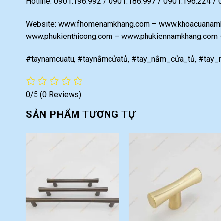
Hotline: 0901.196.992 / 0901.186.997 / 0901.196.224 /
Website: www.fhomenamkhang.com – www.khoacuanamk
www.phukienthicong.com – www.phukiennamkhang.com
#taynamcuatu, #taynắmcửatủ, #tay_nắm_cửa_tủ, #tay_n
0/5
(0 Reviews)
SẢN PHẨM TƯƠNG TỰ