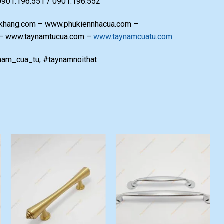
 0901.196.551 / 0901.196.552
hang.com – www.phukiennhacua.com –
 – www.taynamtucua.com –
www.taynamcuatu.com
am_cua_tu, #taynamnoithat