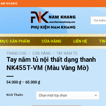
NAM KHANG.
Tìm
kiếm:
 MỤC SẢN PHẨM
CỬA HÀNG
LIÊN HỆ
TIN
TRANG CHỦ
/
CỬA HÀNG
/
TAY NẮM TỦ
Tay nắm tủ nội thất dạng thanh
NK455T-VM (Màu Vàng Mờ)
54.000
₫
–
65.000
₫
Kích Thước