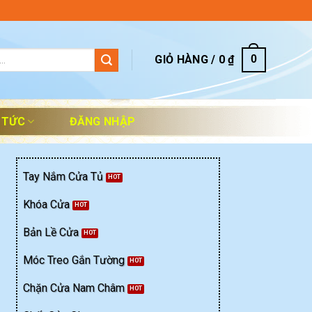
GIỎ HÀNG /
0
₫
0
 TỨC
ĐĂNG NHẬP
Tay Nắm Cửa Tủ
Khóa Cửa
Bản Lề Cửa
Móc Treo Gắn Tường
Chặn Cửa Nam Châm