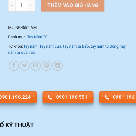
Tay nắm tủ nội thất dạng thanh NK455T-VM (Màu Vàng Mờ) s
THÊM VÀO GIỎ HÀNG
Mã:
NK455T_VM
Danh mục:
Tay Nắm Tủ
Từ khóa:
tay nắm
,
Tay nắm cửa
,
tay nắm tủ bếp
,
tay nắm tủ đồng
,
tay
nắm tủ quần áo
0901.196.224
0901.196.551
0901.196
Ố KỸ THUẬT