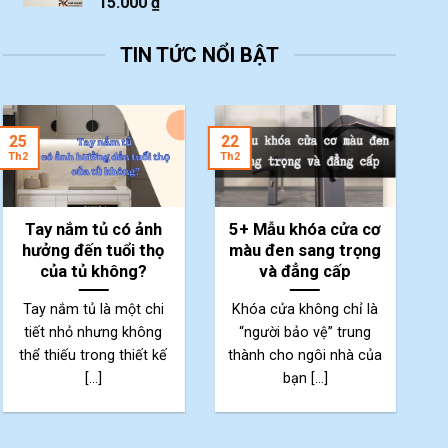
15.000
₫
TIN TỨC NỔI BẬT
2
25
22
Th
Th2
Th2
Tay nắm tủ có ảnh
5+ Mẫu khóa cửa cơ
hưởng đến tuổi thọ
màu đen sang trọng
của tủ không?
và đẳng cấp
Tay nắm tủ là một chi
Khóa cửa không chỉ là
tiết nhỏ nhưng không
“người bảo vệ” trung
thể thiếu trong thiết kế
thành cho ngôi nhà của
p
[...]
bạn [...]