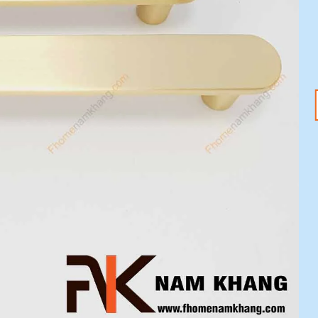
18
20
Th1
Th1
Tết Nguyên Đán
Tay nắm tủ – Nâng
2025 đang đến –
tầm không gian với
Sắm ngay phụ kiện
ưu đãi 20%
nội thất với ưu đãi
Mỗi chi tiết nhỏ trong
20%
ngôi nhà đều có thể tạo
Tết Nguyên Đán 2025
nên sự khác biệt [...]
đang tới gần, không khí
lễ hội đã tràn ngập khắp
[...]