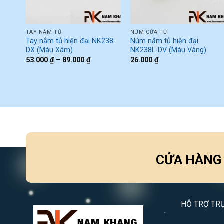
TAY NẮM TỦ
NÚM CỬA TỦ
K238-
Tay nắm tủ hiện đại NK238-
Núm nắm tủ hiện đại
DX (Màu Xám)
NK238L-DV (Màu Vàng)
53.000
₫
–
89.000
₫
26.000
₫
CỬA HÀNG
HỖ TRỢ TR