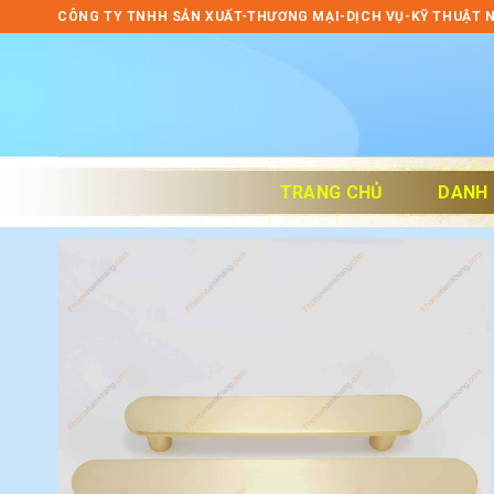
Skip
CÔNG TY TNHH SẢN XUẤT-THƯƠNG MẠI-DỊCH VỤ-KỸ THUẬT 
to
content
TRANG CHỦ
DANH