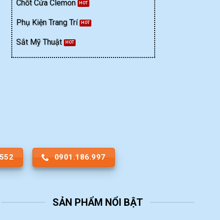
Chốt Cửa Clemon
ố lượng
Phụ Kiện Trang Trí
Sắt Mỹ Thuật
.552
0901.186.997
SẢN PHẨM NỔI BẬT