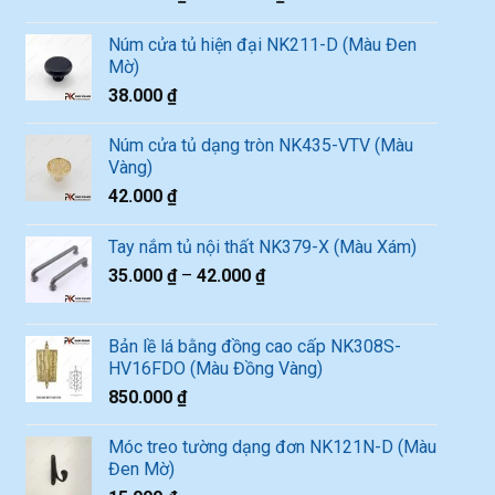
Núm cửa tủ hiện đại NK211-D (Màu Đen
Mờ)
38.000
₫
Núm cửa tủ dạng tròn NK435-VTV (Màu
Vàng)
42.000
₫
Tay nắm tủ nội thất NK379-X (Màu Xám)
35.000
₫
–
42.000
₫
Bản lề lá bằng đồng cao cấp NK308S-
HV16FDO (Màu Đồng Vàng)
850.000
₫
Móc treo tường dạng đơn NK121N-D (Màu
Đen Mờ)