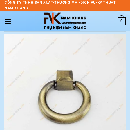
Skip
CÔNG TY TNHH SẢN XUẤT-THƯƠNG MẠI-DỊCH VỤ-KỸ THUẬT
NAM KHANG.
to
content
0