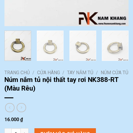
TRANG CHỦ
/
CỬA HÀNG
/
TAY NẮM TỦ
/
NÚM CỬA TỦ
Núm nắm tủ nội thất tay rơi NK388-RT
(Màu Rêu)
16.000
₫
Núm nắm tủ nội thất tay rơi NK388-RT (Màu Rêu) số lượng