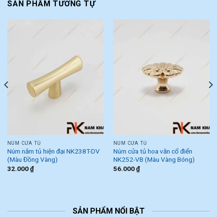
SẢN PHẨM TƯƠNG TỰ
NÚM CỬA TỦ
NÚM CỬA TỦ
Núm nắm tủ hiện đại NK238T-DV
Núm cửa tủ hoa văn cổ điển
(Màu Đồng Vàng)
NK252-VB (Màu Vàng Bóng)
32.000
₫
56.000
₫
SẢN PHẨM NỔI BẬT