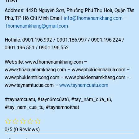
THẤT
Address: 442D Nguyễn Sơn, Phường Phú Thọ Hoà, Quận Tân
Phú, TP. Hồ Chí Minh Email:
info@fhomenamkhang.com
–
fhomenamkhang@gmail.com
Hotline: 0901.196.992 / 0901.186.997 / 0901.196.224 /
0901.196.551 / 0901.196.552
Website: www.fhomenamkhang.com –
www.khoacuanamkhang.com – www.phukiennhacua.com –
www.phukienthicong.com – www.phukiennamkhang.com –
www.taynamtucua.com –
www.taynamcuatu.com
#taynamcuatu, #taynắmcửatủ, #tay_nắm_cửa_tủ,
#tay_nam_cua_tu, #taynamnoithat
0/5
(0 Reviews)