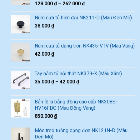
128.000
₫
–
262.000
₫
Núm cửa tủ hiện đại NK211-D (Màu Đen Mờ)
38.000
₫
Núm cửa tủ dạng tròn NK435-VTV (Màu Vàng)
42.000
₫
Tay nắm tủ nội thất NK379-X (Màu Xám)
35.000
₫
–
42.000
₫
Bản lề lá bằng đồng cao cấp NK308S-
HV16FDO (Màu Đồng Vàng)
850.000
₫
Móc treo tường dạng đơn NK121N-D (Màu
Đen Mờ)