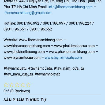
Address: 442D Nguyễn Sơn, Phường Phú Thọ Hoà, Quận Tân
Phú, TP. Hồ Chí Minh Email:
info@fhomenamkhang.com
–
fhomenamkhang@gmail.com
Hotline: 0901.196.992 / 0901.186.997 / 0901.196.224 /
0901.196.551 / 0901.196.552
Website: www.fhomenamkhang.com –
www.khoacuanamkhang.com – www.phukiennhacua.com –
www.phukienthicong.com – www.phukiennamkhang.com –
www.taynamtucua.com –
www.taynamcuatu.com
#taynamcuatu, #taynắmcửatủ, #tay_nắm_cửa_tủ,
#tay_nam_cua_tu, #taynamnoithat
0/5
(0 Reviews)
SẢN PHẨM TƯƠNG TỰ