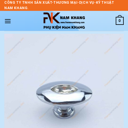
Skip
CÔNG TY TNHH SẢN XUẤT-THƯƠNG MẠI-DỊCH VỤ-KỸ THUẬT
NAM KHANG.
to
content
0