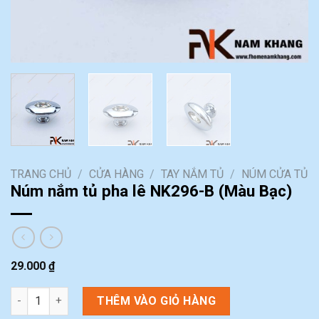
TRANG CHỦ
/
CỬA HÀNG
/
TAY NẮM TỦ
/
NÚM CỬA TỦ
Núm nắm tủ pha lê NK296-B (Màu Bạc)
29.000
₫
Núm nắm tủ pha lê NK296-B (Màu Bạc) số lượng
THÊM VÀO GIỎ HÀNG