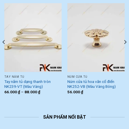
TAY NẮM TỦ
NÚM CỬA TỦ
Tay nắm tủ dạng thanh tròn
Núm cửa tủ hoa văn cổ điển
NK239-VT (Màu Vàng)
NK252-VB (Màu Vàng Bóng)
66.000
₫
–
88.000
₫
56.000
₫
SẢN PHẨM NỔI BẬT