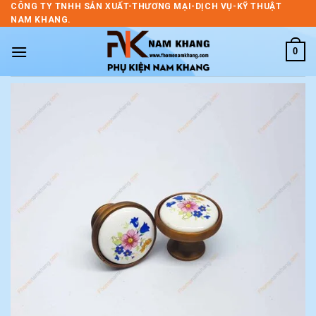
Skip
CÔNG TY TNHH SẢN XUẤT-THƯƠNG MẠI-DỊCH VỤ-KỸ THUẬT
NAM KHANG.
to
content
0