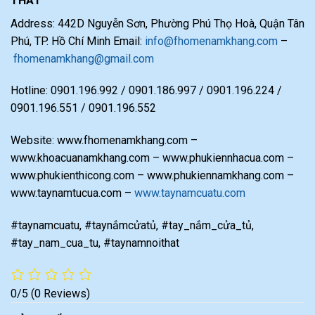
THẤT
Address: 442D Nguyễn Sơn, Phường Phú Thọ Hoà, Quận Tân
Phú, TP. Hồ Chí Minh Email:
info@fhomenamkhang.com
–
fhomenamkhang@gmail.com
Hotline: 0901.196.992 / 0901.186.997 / 0901.196.224 /
0901.196.551 / 0901.196.552
Website: www.fhomenamkhang.com –
www.khoacuanamkhang.com – www.phukiennhacua.com –
www.phukienthicong.com – www.phukiennamkhang.com –
www.taynamtucua.com –
www.taynamcuatu.com
#taynamcuatu, #taynắmcửatủ, #tay_nắm_cửa_tủ,
#tay_nam_cua_tu, #taynamnoithat
0/5
(0 Reviews)