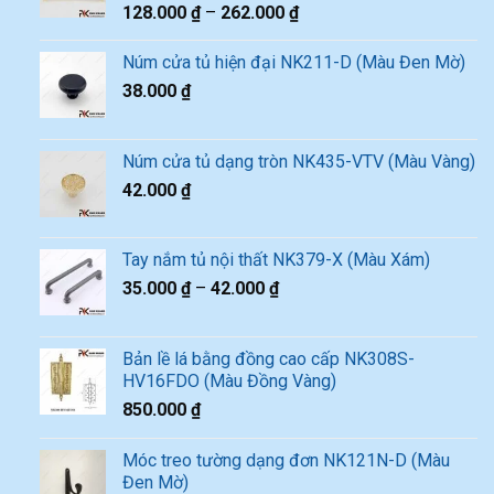
128.000
₫
–
262.000
₫
Núm cửa tủ hiện đại NK211-D (Màu Đen Mờ)
38.000
₫
Núm cửa tủ dạng tròn NK435-VTV (Màu Vàng)
42.000
₫
Tay nắm tủ nội thất NK379-X (Màu Xám)
35.000
₫
–
42.000
₫
Bản lề lá bằng đồng cao cấp NK308S-
HV16FDO (Màu Đồng Vàng)
850.000
₫
Móc treo tường dạng đơn NK121N-D (Màu
Đen Mờ)