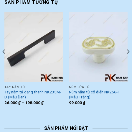
SẢN PHẨM TƯƠNG TỰ
TAY NẮM TỦ
NÚM CỬA TỦ
Tay nắm tủ dạng thanh NK235M-
Núm nắm tủ cổ điển NK256-T
D (Màu Đen)
(Màu Trắng)
26.000
₫
–
198.000
₫
99.000
₫
SẢN PHẨM NỔI BẬT