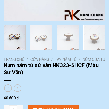
TRANG CHỦ
/
CỬA HÀNG
/
TAY NẮM TỦ
/
NÚM CỬA TỦ
Núm nắm tủ sứ vân NK323-SHCF (Màu
Sứ Vân)
40.600
₫
Núm nắm tủ sứ vân NK323-SHCF (Màu Sứ Vân) số lượng