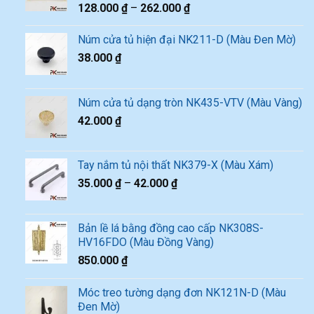
128.000
₫
–
262.000
₫
Núm cửa tủ hiện đại NK211-D (Màu Đen Mờ)
38.000
₫
Núm cửa tủ dạng tròn NK435-VTV (Màu Vàng)
42.000
₫
Tay nắm tủ nội thất NK379-X (Màu Xám)
35.000
₫
–
42.000
₫
Bản lề lá bằng đồng cao cấp NK308S-
HV16FDO (Màu Đồng Vàng)
850.000
₫
Móc treo tường dạng đơn NK121N-D (Màu
Đen Mờ)