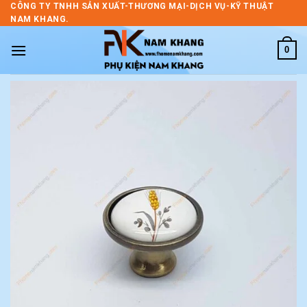
Skip
CÔNG TY TNHH SẢN XUẤT-THƯƠNG MẠI-DỊCH VỤ-KỸ THUẬT
NAM KHANG.
to
content
0