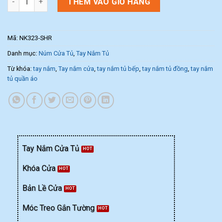
THÊM VÀO GIỎ HÀNG
Mã:
NK323-SHR
Danh mục:
Núm Cửa Tủ
,
Tay Nắm Tủ
Từ khóa:
tay nắm
,
Tay nắm cửa
,
tay nắm tủ bếp
,
tay nắm tủ đồng
,
tay nắm
tủ quần áo
Tay Nắm Cửa Tủ
Khóa Cửa
Bản Lề Cửa
Móc Treo Gắn Tường