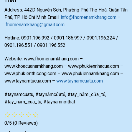
THẤT
Address: 442D Nguyễn Sơn, Phường Phú Thọ Hoà, Quận Tân
Phú, TP. Hồ Chí Minh Email:
info@fhomenamkhang.com
–
fhomenamkhang@gmail.com
Hotline: 0901.196.992 / 0901.186.997 / 0901.196.224 /
0901.196.551 / 0901.196.552
Website: www.fhomenamkhang.com –
www.khoacuanamkhang.com – www.phukiennhacua.com –
www.phukienthicong.com – www.phukiennamkhang.com –
www.taynamtucua.com –
www.taynamcuatu.com
#taynamcuatu, #taynắmcửatủ, #tay_nắm_cửa_tủ,
#tay_nam_cua_tu, #taynamnoithat
0/5
(0 Reviews)