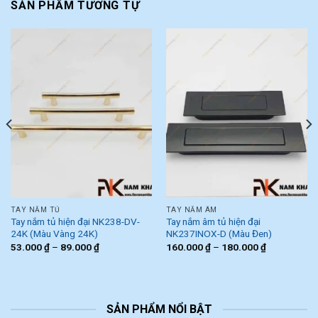
SẢN PHẨM TƯƠNG TỰ
TAY NẮM TỦ
TAY NẮM ÂM
Tay nắm tủ hiện đại NK238-DV-
Tay nắm âm tủ hiện đại
24K (Màu Vàng 24K)
NK237INOX-D (Màu Đen)
53.000
₫
–
89.000
₫
160.000
₫
–
180.000
₫
SẢN PHẨM NỔI BẬT