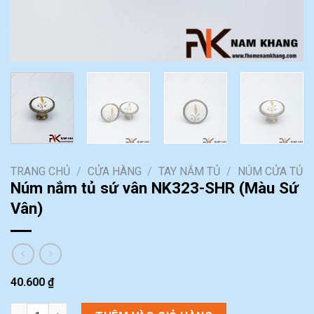
TRANG CHỦ
/
CỬA HÀNG
/
TAY NẮM TỦ
/
NÚM CỬA TỦ
Núm nắm tủ sứ vân NK323-SHR (Màu Sứ
Vân)
40.600
₫
Núm nắm tủ sứ vân NK323-SHR (Màu Sứ Vân) số lượng