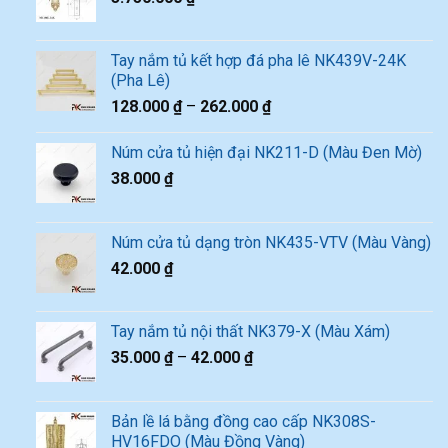
Tay nắm tủ kết hợp đá pha lê NK439V-24K
(Pha Lê)
128.000
₫
–
262.000
₫
Núm cửa tủ hiện đại NK211-D (Màu Đen Mờ)
38.000
₫
Núm cửa tủ dạng tròn NK435-VTV (Màu Vàng)
42.000
₫
Tay nắm tủ nội thất NK379-X (Màu Xám)
35.000
₫
–
42.000
₫
Bản lề lá bằng đồng cao cấp NK308S-
HV16FDO (Màu Đồng Vàng)