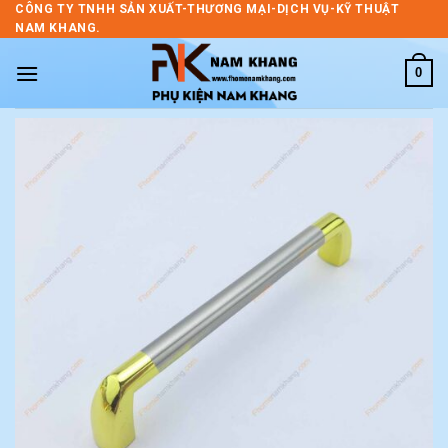
Skip
CÔNG TY TNHH SẢN XUẤT-THƯƠNG MẠI-DỊCH VỤ-KỸ THUẬT
NAM KHANG.
to
content
0