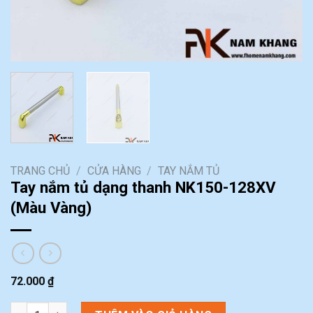
TRANG CHỦ
/
CỬA HÀNG
/
TAY NẮM TỦ
Tay nắm tủ dạng thanh NK150-128XV
(Màu Vàng)
72.000
₫
Tay nắm tủ dạng thanh NK150-128XV (Màu Vàng) số lượng