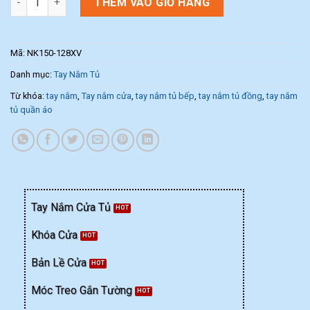
THÊM VÀO GIỎ HÀNG
Mã:
NK150-128XV
Danh mục:
Tay Nắm Tủ
Từ khóa:
tay nắm
,
Tay nắm cửa
,
tay nắm tủ bếp
,
tay nắm tủ đồng
,
tay nắm
tủ quần áo
Tay Nắm Cửa Tủ
Khóa Cửa
Bản Lề Cửa
Móc Treo Gắn Tường