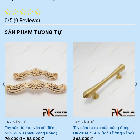
0/5
(0 Reviews)
SẢN PHẨM TƯƠNG TỰ
TAY NẮM TỦ
TAY NẮM TỦ
Tay nắm tủ hoa văn cổ điển
Tay nắm tủ cao cấp bằng đồng
NK252-VB (Màu Vàng Bóng)
NK238A-96DV (Màu Đồng Vàng)
76.000
₫
–
82.000
₫
362.000
₫