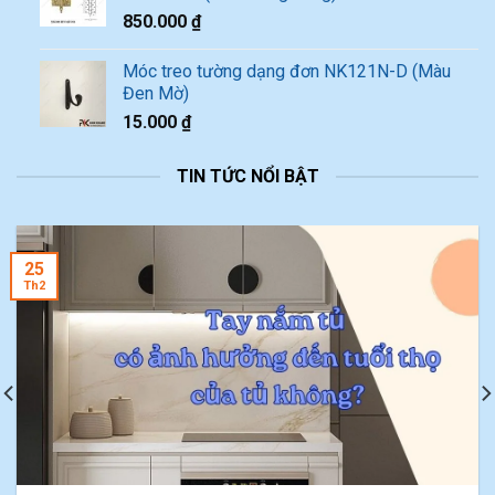
850.000
₫
Móc treo tường dạng đơn NK121N-D (Màu
Đen Mờ)
15.000
₫
TIN TỨC NỔI BẬT
25
Th2