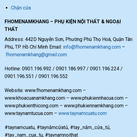
Chặn cửa
FHOMENAMKHANG – PHỤ KIỆN NỘI THẤT & NGOẠI
THẤT
Address: 442D Nguyễn Sơn, Phường Phú Thọ Hoà, Quận Tân
Phú, TP. Hồ Chí Minh Email:
info@fhomenamkhang.com
–
fhomenamkhang@gmail.com
Hotline: 0901.196.992 / 0901.186.997 / 0901.196.224 /
0901.196.551 / 0901.196.552
Website: www.fhomenamkhang.com –
www.khoacuanamkhang.com – www.phukiennhacua.com –
www.phukienthicong.com – www.phukiennamkhang.com –
www.taynamtucua.com –
www.taynamcuatu.com
#taynamcuatu, #taynắmcửatủ, #tay_nắm_cửa_tủ,
#tay_nam_cua_tu, #taynamnoithat