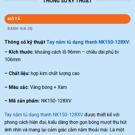
THÔNG SỐ KỸ THUẬT
MÔ TẢ
ĐÁNH GIÁ (0)
Thông số kỹ thuật
Tay nắm tủ dạng thanh NK150-128XV:
– Kích thước:
khoảng cách lỗ 96mm – chiều dài phủ bì
106mm
– Chất liệu:
hợp kim chất lượng cao
– Màu sắc:
Vàng bóng + Xám
– Mã sản phẩm:
NK150-128XV
Tay nắm tủ dạng thanh NK150-128XV
được thiết kế với
phong cách hiện đại, kiểu dáng thon gọn bóng mượt thu hút
ánh nhìn và mang lại cảm giác cầm nắm thoải mái. Là một