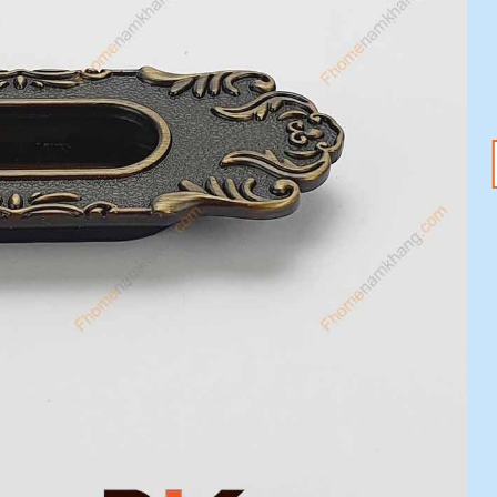
18
20
Th1
Th1
Tết Nguyên Đán
Tay nắm tủ – Nâng
2025 đang đến –
tầm không gian với
Sắm ngay phụ kiện
ưu đãi 20%
nội thất với ưu đãi
Mỗi chi tiết nhỏ trong
20%
ngôi nhà đều có thể tạo
Tết Nguyên Đán 2025
nên sự khác biệt [...]
đang tới gần, không khí
lễ hội đã tràn ngập khắp
[...]