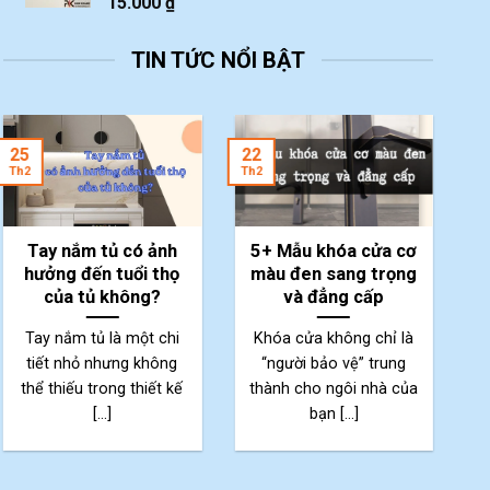
15.000
₫
TIN TỨC NỔI BẬT
2
25
22
Th
Th2
Th2
Tay nắm tủ có ảnh
5+ Mẫu khóa cửa cơ
hưởng đến tuổi thọ
màu đen sang trọng
của tủ không?
và đẳng cấp
Tay nắm tủ là một chi
Khóa cửa không chỉ là
tiết nhỏ nhưng không
“người bảo vệ” trung
thể thiếu trong thiết kế
thành cho ngôi nhà của
p
[...]
bạn [...]