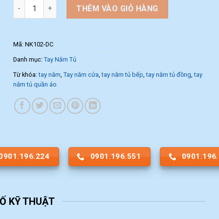
Tay nắm âm tủ kiểu cổ màu đen NK102-DC (Màu Đồng Cổ) số
THÊM VÀO GIỎ HÀNG
Mã:
NK102-DC
Danh mục:
Tay Nắm Tủ
Từ khóa:
tay nắm
,
Tay nắm cửa
,
tay nắm tủ bếp
,
tay nắm tủ đồng
,
tay
nắm tủ quần áo
0901.196.224
0901.196.551
0901.196
Ố KỸ THUẬT