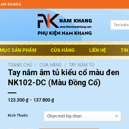
NAM KHANG.
Tìm
kiếm:
 MỤC SẢN PHẨM
CỬA HÀNG
LIÊN HỆ
TIN
TRANG CHỦ
/
CỬA HÀNG
/
TAY NẮM TỦ
Tay nắm âm tủ kiểu cổ màu đen
NK102-DC (Màu Đồng Cổ)
123.300
₫
–
137.800
₫
Kích Thước