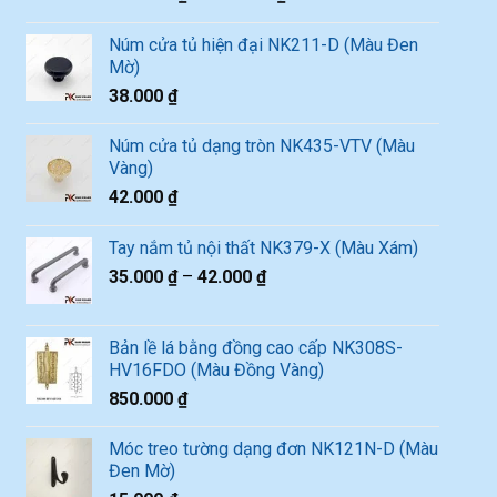
Núm cửa tủ hiện đại NK211-D (Màu Đen
Mờ)
38.000
₫
Núm cửa tủ dạng tròn NK435-VTV (Màu
Vàng)
42.000
₫
Tay nắm tủ nội thất NK379-X (Màu Xám)
35.000
₫
–
42.000
₫
Bản lề lá bằng đồng cao cấp NK308S-
HV16FDO (Màu Đồng Vàng)
850.000
₫
Móc treo tường dạng đơn NK121N-D (Màu
Đen Mờ)