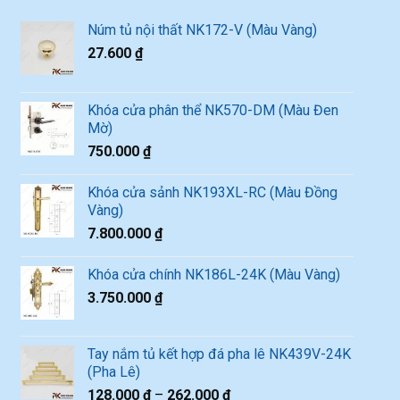
Núm tủ nội thất NK172-V (Màu Vàng)
27.600
₫
Khóa cửa phân thể NK570-DM (Màu Đen
Mờ)
750.000
₫
Khóa cửa sảnh NK193XL-RC (Màu Đồng
Vàng)
7.800.000
₫
Khóa cửa chính NK186L-24K (Màu Vàng)
3.750.000
₫
Tay nắm tủ kết hợp đá pha lê NK439V-24K
(Pha Lê)
128.000
₫
–
262.000
₫