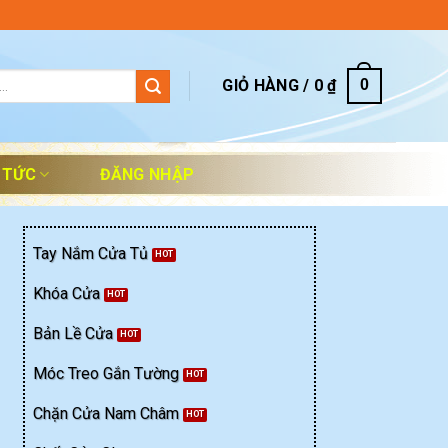
GIỎ HÀNG /
0
₫
0
 TỨC
ĐĂNG NHẬP
Tay Nắm Cửa Tủ
Khóa Cửa
Bản Lề Cửa
Móc Treo Gắn Tường
Chặn Cửa Nam Châm