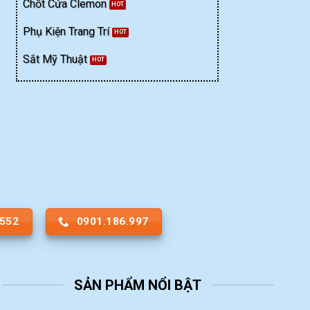
Chốt Cửa Clemon
 lượng
Phụ Kiện Trang Trí
Sắt Mỹ Thuật
.552
0901.186.997
SẢN PHẨM NỔI BẬT