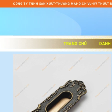
Skip
CÔNG TY TNHH SẢN XUẤT-THƯƠNG MẠI-DỊCH VỤ-KỸ THUẬT 
to
content
TRANG CHỦ
DANH