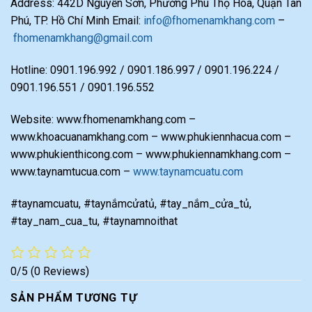
Address: 442D Nguyễn Sơn, Phường Phú Thọ Hoà, Quận Tân
Phú, TP. Hồ Chí Minh Email:
info@fhomenamkhang.com
–
fhomenamkhang@gmail.com
Hotline: 0901.196.992 / 0901.186.997 / 0901.196.224 /
0901.196.551 / 0901.196.552
Website: www.fhomenamkhang.com –
www.khoacuanamkhang.com – www.phukiennhacua.com –
www.phukienthicong.com – www.phukiennamkhang.com –
www.taynamtucua.com –
www.taynamcuatu.com
#taynamcuatu, #taynắmcửatủ, #tay_nắm_cửa_tủ,
#tay_nam_cua_tu, #taynamnoithat
0/5
(0 Reviews)
SẢN PHẨM TƯƠNG TỰ