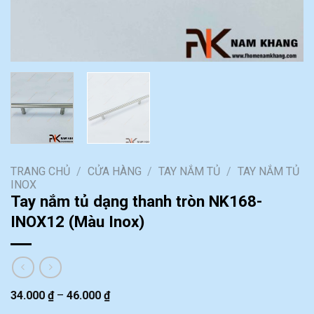
TRANG CHỦ
/
CỬA HÀNG
/
TAY NẮM TỦ
/
TAY NẮM TỦ
INOX
Tay nắm tủ dạng thanh tròn NK168-
INOX12 (Màu Inox)
34.000
₫
–
46.000
₫