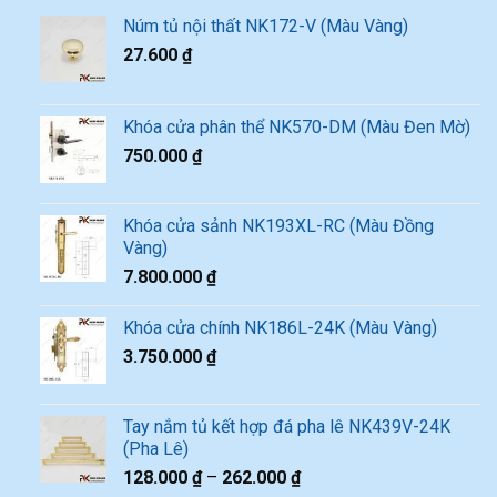
Núm tủ nội thất NK172-V (Màu Vàng)
27.600
₫
Khóa cửa phân thể NK570-DM (Màu Đen Mờ)
750.000
₫
Khóa cửa sảnh NK193XL-RC (Màu Đồng
Vàng)
7.800.000
₫
Khóa cửa chính NK186L-24K (Màu Vàng)
3.750.000
₫
Tay nắm tủ kết hợp đá pha lê NK439V-24K
(Pha Lê)
128.000
₫
–
262.000
₫