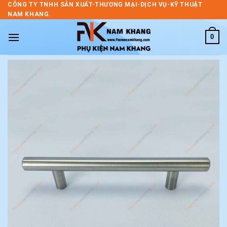
Skip
CÔNG TY TNHH SẢN XUẤT-THƯƠNG MẠI-DỊCH VỤ-KỸ THUẬT
NAM KHANG.
to
content
0