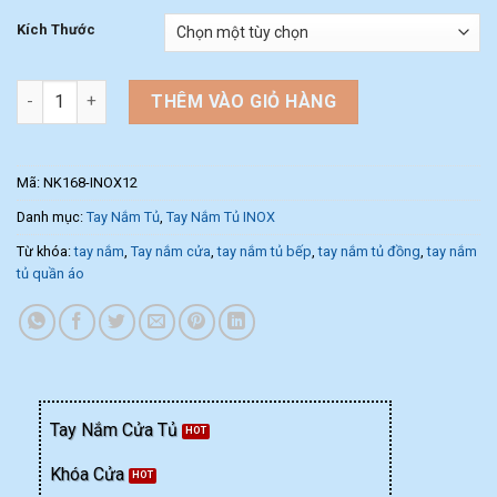
Kích Thước
Tay nắm tủ dạng thanh tròn NK168-INOX12 (Màu Inox) số lượng
THÊM VÀO GIỎ HÀNG
Mã:
NK168-INOX12
Danh mục:
Tay Nắm Tủ
,
Tay Nắm Tủ INOX
Từ khóa:
tay nắm
,
Tay nắm cửa
,
tay nắm tủ bếp
,
tay nắm tủ đồng
,
tay nắm
tủ quần áo
Tay Nắm Cửa Tủ
Khóa Cửa