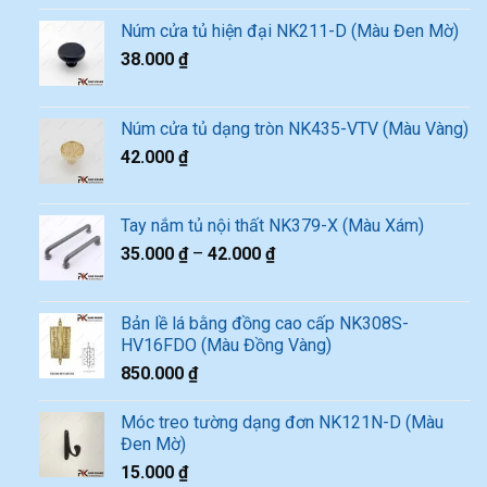
Núm cửa tủ hiện đại NK211-D (Màu Đen Mờ)
38.000
₫
Núm cửa tủ dạng tròn NK435-VTV (Màu Vàng)
42.000
₫
Tay nắm tủ nội thất NK379-X (Màu Xám)
35.000
₫
–
42.000
₫
Bản lề lá bằng đồng cao cấp NK308S-
HV16FDO (Màu Đồng Vàng)
850.000
₫
Móc treo tường dạng đơn NK121N-D (Màu
Đen Mờ)
15.000
₫