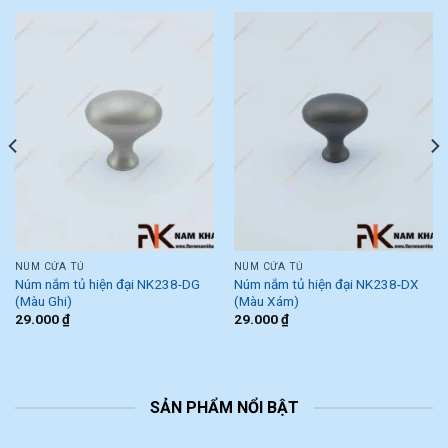
NÚM CỬA TỦ
NÚM CỬA TỦ
Núm nắm tủ hiện đại NK238-DG
Núm nắm tủ hiện đại NK238-DX
(Màu Ghi)
(Màu Xám)
29.000
₫
29.000
₫
SẢN PHẨM NỔI BẬT