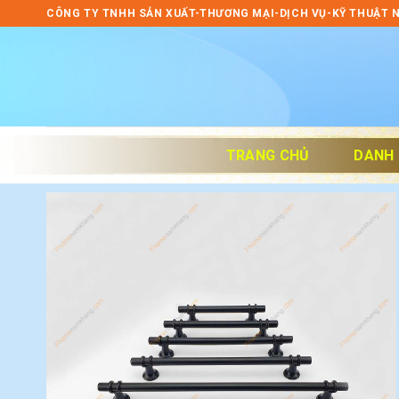
Skip
CÔNG TY TNHH SẢN XUẤT-THƯƠNG MẠI-DỊCH VỤ-KỸ THUẬT 
to
content
TRANG CHỦ
DANH