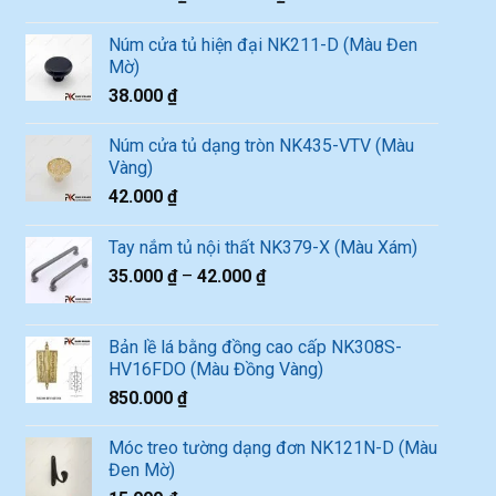
Núm cửa tủ hiện đại NK211-D (Màu Đen
Mờ)
38.000
₫
Núm cửa tủ dạng tròn NK435-VTV (Màu
Vàng)
42.000
₫
Tay nắm tủ nội thất NK379-X (Màu Xám)
35.000
₫
–
42.000
₫
Bản lề lá bằng đồng cao cấp NK308S-
HV16FDO (Màu Đồng Vàng)
850.000
₫
Móc treo tường dạng đơn NK121N-D (Màu
Đen Mờ)