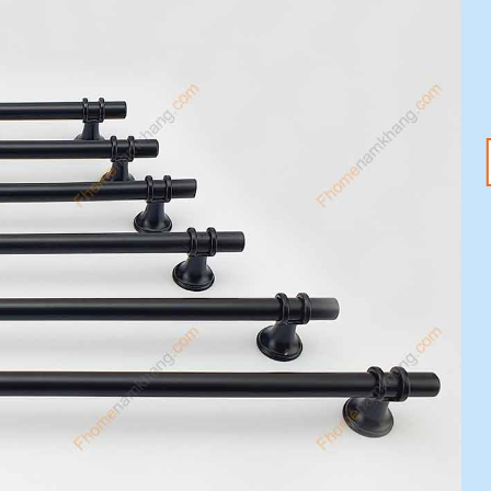
18
20
Th1
Th1
Tết Nguyên Đán
Tay nắm tủ – Nâng
2025 đang đến –
tầm không gian với
Sắm ngay phụ kiện
ưu đãi 20%
nội thất với ưu đãi
Mỗi chi tiết nhỏ trong
20%
ngôi nhà đều có thể tạo
Tết Nguyên Đán 2025
nên sự khác biệt [...]
đang tới gần, không khí
lễ hội đã tràn ngập khắp
[...]