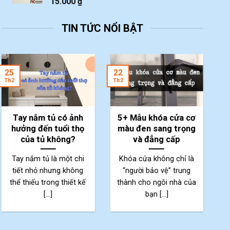
15.000
₫
TIN TỨC NỔI BẬT
2
25
22
Th
Th2
Th2
Tay nắm tủ có ảnh
5+ Mẫu khóa cửa cơ
hưởng đến tuổi thọ
màu đen sang trọng
của tủ không?
và đẳng cấp
Tay nắm tủ là một chi
Khóa cửa không chỉ là
tiết nhỏ nhưng không
“người bảo vệ” trung
thể thiếu trong thiết kế
thành cho ngôi nhà của
p
[...]
bạn [...]