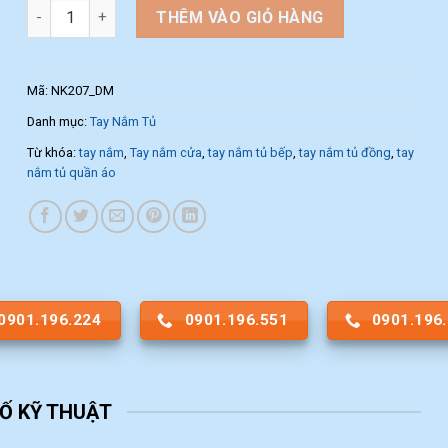
Tay nắm tủ nội thất NK207-DM (Màu Đen) số lượng
THÊM VÀO GIỎ HÀNG
Mã:
NK207_DM
Danh mục:
Tay Nắm Tủ
Từ khóa:
tay nắm
,
Tay nắm cửa
,
tay nắm tủ bếp
,
tay nắm tủ đồng
,
tay
nắm tủ quần áo
0901.196.224
0901.196.551
0901.196
Ố KỸ THUẬT