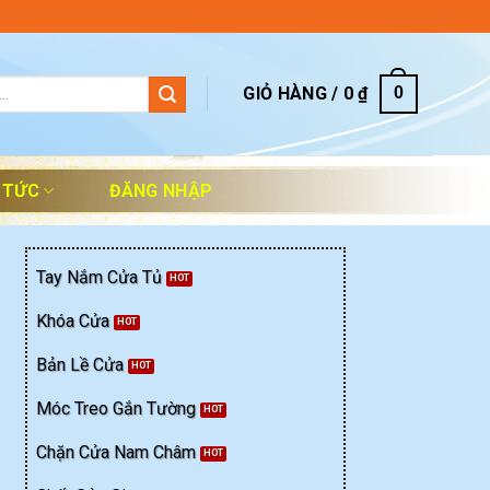
GIỎ HÀNG /
0
₫
0
 TỨC
ĐĂNG NHẬP
Tay Nắm Cửa Tủ
Khóa Cửa
Bản Lề Cửa
Móc Treo Gắn Tường
Chặn Cửa Nam Châm