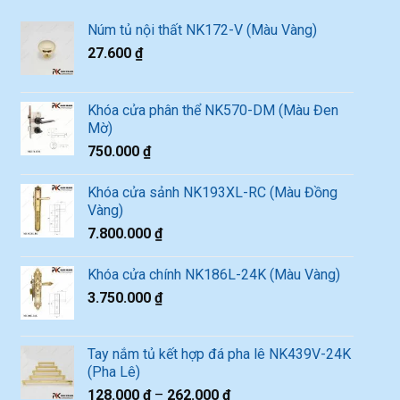
Núm tủ nội thất NK172-V (Màu Vàng)
27.600
₫
Khóa cửa phân thể NK570-DM (Màu Đen
Mờ)
750.000
₫
Khóa cửa sảnh NK193XL-RC (Màu Đồng
Vàng)
7.800.000
₫
Khóa cửa chính NK186L-24K (Màu Vàng)
3.750.000
₫
Tay nắm tủ kết hợp đá pha lê NK439V-24K
(Pha Lê)
128.000
₫
–
262.000
₫