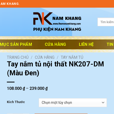
NAM KHANG.
Tìm
kiếm:
 MỤC SẢN PHẨM
CỬA HÀNG
LIÊN HỆ
TIN
TRANG CHỦ
/
CỬA HÀNG
/
TAY NẮM TỦ
Tay nắm tủ nội thất NK207-DM
(Màu Đen)
108.000
₫
–
239.000
₫
Kích Thước