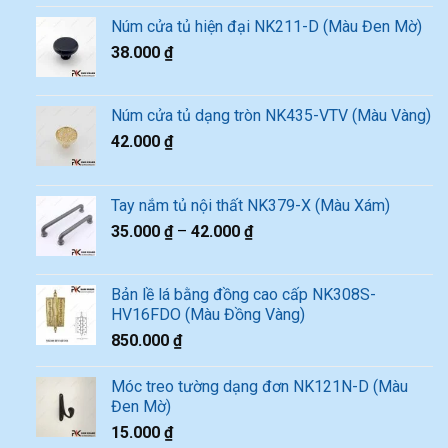
Núm cửa tủ hiện đại NK211-D (Màu Đen Mờ)
38.000
₫
Núm cửa tủ dạng tròn NK435-VTV (Màu Vàng)
42.000
₫
Tay nắm tủ nội thất NK379-X (Màu Xám)
35.000
₫
–
42.000
₫
Bản lề lá bằng đồng cao cấp NK308S-
HV16FDO (Màu Đồng Vàng)
850.000
₫
Móc treo tường dạng đơn NK121N-D (Màu
Đen Mờ)
15.000
₫