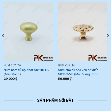
NÚM CỬA TỦ
NÚM CỬA TỦ
Núm nắm tủ nội thất NK238-DV
Núm cửa tủ hoa văn cổ điển
(Màu Vàng)
NK252-VB (Màu Vàng Bóng)
29.000
₫
56.000
₫
SẢN PHẨM NỔI BẬT