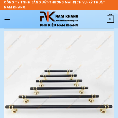
Skip
CÔNG TY TNHH SẢN XUẤT-THƯƠNG MẠI-DỊCH VỤ-KỸ THUẬT
NAM KHANG.
to
content
0