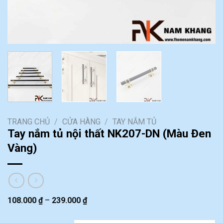
TRANG CHỦ
/
CỬA HÀNG
/
TAY NẮM TỦ
Tay nắm tủ nội thất NK207-DN (Màu Đen
Vàng)
108.000
₫
–
239.000
₫