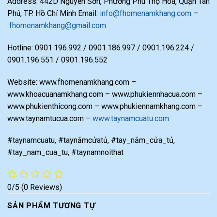
Address: 442D Nguyễn Sơn, Phường Phú Thọ Hoà, Quận Tân
Phú, TP. Hồ Chí Minh Email:
info@fhomenamkhang.com
–
fhomenamkhang@gmail.com
Hotline: 0901.196.992 / 0901.186.997 / 0901.196.224 /
0901.196.551 / 0901.196.552
Website: www.fhomenamkhang.com –
www.khoacuanamkhang.com – www.phukiennhacua.com –
www.phukienthicong.com – www.phukiennamkhang.com –
www.taynamtucua.com –
www.taynamcuatu.com
#taynamcuatu, #taynắmcửatủ, #tay_nắm_cửa_tủ,
#tay_nam_cua_tu, #taynamnoithat
0/5
(0 Reviews)
SẢN PHẨM TƯƠNG TỰ