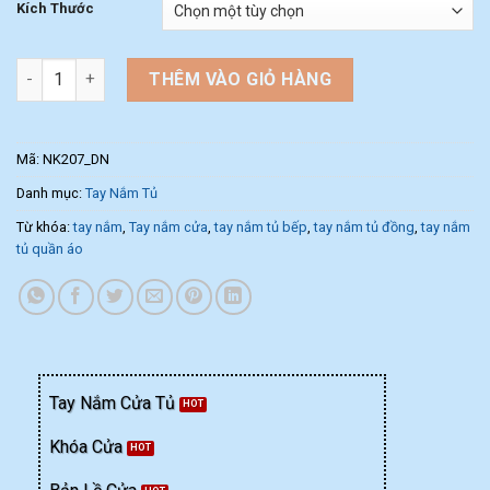
Kích Thước
Tay nắm tủ nội thất NK207-DN (Màu Đen Vàng) số lượng
THÊM VÀO GIỎ HÀNG
Mã:
NK207_DN
Danh mục:
Tay Nắm Tủ
Từ khóa:
tay nắm
,
Tay nắm cửa
,
tay nắm tủ bếp
,
tay nắm tủ đồng
,
tay nắm
tủ quần áo
Tay Nắm Cửa Tủ
Khóa Cửa