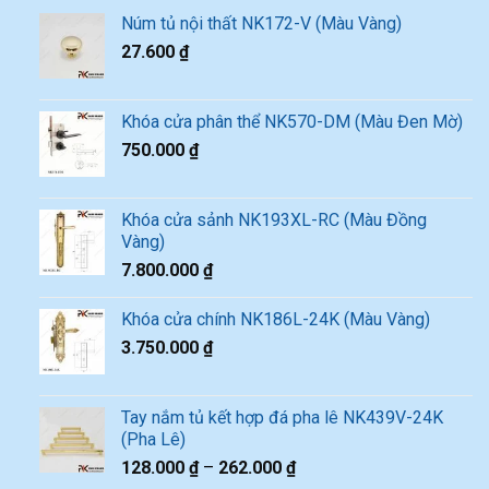
Núm tủ nội thất NK172-V (Màu Vàng)
27.600
₫
Khóa cửa phân thể NK570-DM (Màu Đen Mờ)
750.000
₫
Khóa cửa sảnh NK193XL-RC (Màu Đồng
Vàng)
7.800.000
₫
Khóa cửa chính NK186L-24K (Màu Vàng)
3.750.000
₫
Tay nắm tủ kết hợp đá pha lê NK439V-24K
(Pha Lê)
128.000
₫
–
262.000
₫