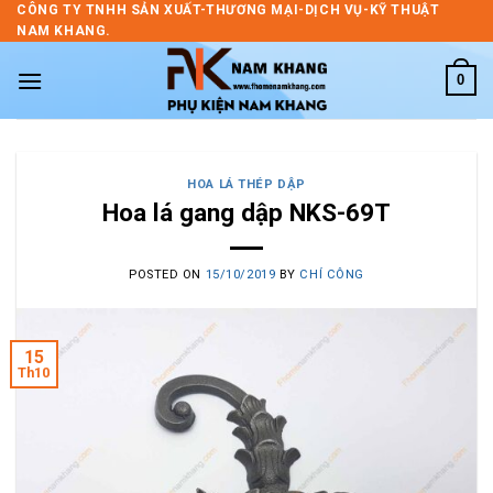
Skip
CÔNG TY TNHH SẢN XUẤT-THƯƠNG MẠI-DỊCH VỤ-KỸ THUẬT
NAM KHANG.
to
content
0
HOA LÁ THÉP DẬP
Hoa lá gang dập NKS-69T
POSTED ON
15/10/2019
BY
CHÍ CÔNG
15
Th10