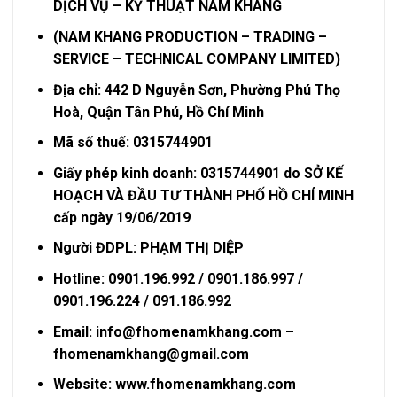
DỊCH VỤ – KỸ THUẬT NAM KHANG
(NAM KHANG PRODUCTION – TRADING –
SERVICE – TECHNICAL COMPANY LIMITED)
Địa chỉ: 442 D Nguyễn Sơn, Phường Phú Thọ
Hoà, Quận Tân Phú, Hồ Chí Minh
Mã số thuế: 0315744901
Giấy phép kinh doanh: 0315744901 do SỞ KẾ
HOẠCH VÀ ĐẦU TƯ THÀNH PHỐ HỒ CHÍ MINH
cấp ngày 19/06/2019
Người ĐDPL: PHẠM THỊ DIỆP
Hotline: 0901.196.992 / 0901.186.997 /
0901.196.224 / 091.186.992
Email: info@fhomenamkhang.com –
fhomenamkhang@gmail.com
Website: www.fhomenamkhang.com