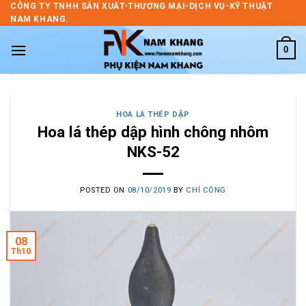
Skip
CÔNG TY TNHH SẢN XUẤT-THƯƠNG MẠI-DỊCH VỤ-KỸ THUẬT
NAM KHANG.
to
content
0
HOA LÁ THÉP DẬP
Hoa lá thép dập hình chông nhôm
NKS-52
POSTED ON
08/10/2019
BY
CHÍ CÔNG
08
Th10