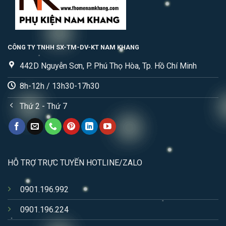
CÔNG TY TNHH SX-TM-DV-KT NAM KHANG
442D Nguyễn Sơn, P. Phú Thọ Hòa, Tp. Hồ Chí Minh
8h-12h / 13h30-17h30
Thứ 2 - Thứ 7
HỖ TRỢ TRỰC TUYẾN HOTLINE/ZALO
0901.196.992
0901.196.224