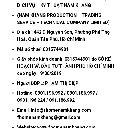
DỊCH VỤ – KỸ THUẬT NAM KHANG
(NAM KHANG PRODUCTION – TRADING –
SERVICE – TECHNICAL COMPANY LIMITED)
Địa chỉ: 442 D Nguyễn Sơn, Phường Phú Thọ
Hoà, Quận Tân Phú, Hồ Chí Minh
Mã số thuế: 0315744901
Giấy phép kinh doanh: 0315744901 do SỞ KẾ
HOẠCH VÀ ĐẦU TƯ THÀNH PHỐ HỒ CHÍ MINH
cấp ngày 19/06/2019
Người ĐDPL: PHẠM THỊ DIỆP
Hotline: 0901.196.992 / 0901.186.997 /
0901.196.224 / 091.186.992
Email: info@fhomenamkhang.com –
fhomenamkhang@gmail.com
Website: www.fhomenamkhang.com