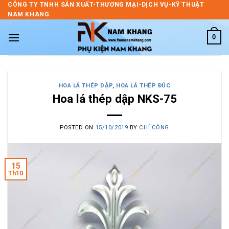
Skip
CÔNG TY TNHH SẢN XUẤT-THƯƠNG MẠI-DỊCH VỤ-KỸ THUẬT
NAM KHANG.
to
content
0
HOA LÁ THÉP DẬP
,
HOA LÁ THÉP ĐÚC
Hoa lá thép dập NKS-75
POSTED ON
15/10/2019
BY
CHÍ CÔNG
15
Th10