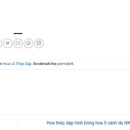
in
Hoa Lá Thép Dập
. Bookmark the
permalink
.
Hoa thép dập hình bông hoa 5 cánh dù 