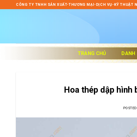
Skip
CÔNG TY TNHH SẢN XUẤT-THƯƠNG MẠI-DỊCH VỤ-KỸ THUẬT 
to
content
TRANG CHỦ
DANH
Hoa thép dập hình
POSTE