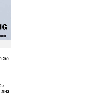
àn gắn
hép
ANDING