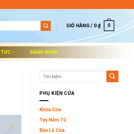
GIỎ HÀNG /
0
₫
0
 TỨC
ĐĂNG NHẬP
Tìm
kiếm:
PHỤ KIỆN CỬA
Khóa Cửa
Tay Nắm Tủ
Bản Lề Cửa