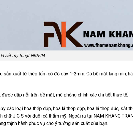
lá sắt mỹ thuật NKS-04
 sản xuất từ thép tấm có độ dày 1-2mm. Có bề mặt láng mịn, h
 được dập nỗi trên bề mặt, mô phỏng chính xác chi tiết thực tế.
các loại hoa thép dập, hoa lá thép dập, hoa lá thép đúc, sắt t
hình chữ J C S với đuôi cá thẩm mỹ. Ngoài ra tại NAM KHANG TR
ang thịnh hành phục vụ cho ý tưởng sản xuất của bạn.