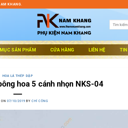
NAM KHANG.
Tìm
kiếm:
 MỤC SẢN PHẨM
CỬA HÀNG
LIÊN HỆ
TIN
HOA LÁ THÉP DẬP
 bông hoa 5 cánh nhọn NKS-04
D ON
07/10/2019
BY
CHÍ CÔNG