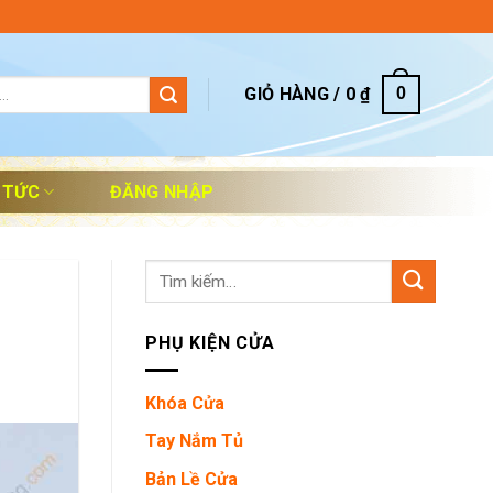
GIỎ HÀNG /
0
₫
0
 TỨC
ĐĂNG NHẬP
Tìm
kiếm:
PHỤ KIỆN CỬA
Khóa Cửa
Tay Nắm Tủ
Bản Lề Cửa