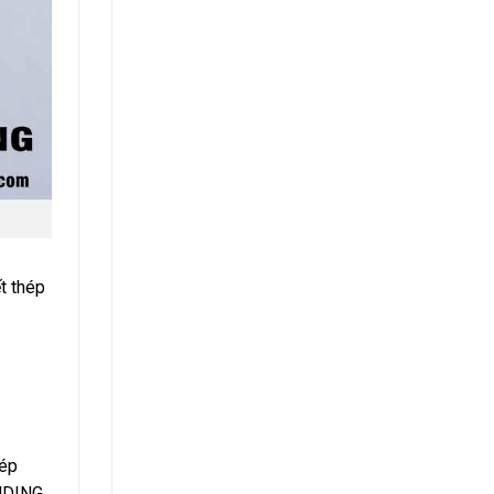
t thép
hép
ANDING