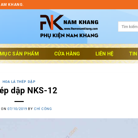
NAM KHANG.
Tìm
kiếm:
 MỤC SẢN PHẨM
CỬA HÀNG
LIÊN HỆ
TIN
HOA LÁ THÉP DẬP
hép dập NKS-12
D ON
07/10/2019
BY
CHÍ CÔNG