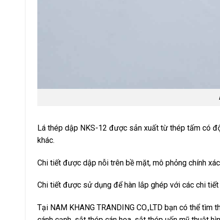
Lá thép dập NKS-12 được sản xuất từ thép tấm có độ 
khác.
Chi tiết được dập nỗi trên bề mặt, mô phỏng chính xác c
Chi tiết được sử dụng để hàn lắp ghép với các chi tiế
Tại NAM KHANG TRANDING CO.,LTD bạn có thể tìm thấy 
cánh cạnh, sắt thép cán hoa, sắt thép uốn mỹ thuật 