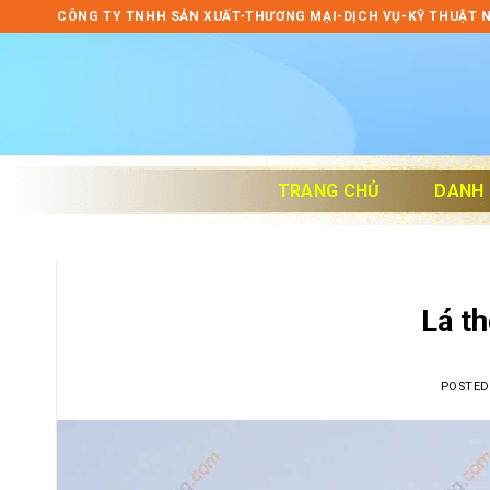
Skip
CÔNG TY TNHH SẢN XUẤT-THƯƠNG MẠI-DỊCH VỤ-KỸ THUẬT 
to
content
TRANG CHỦ
DANH
Lá t
POSTE