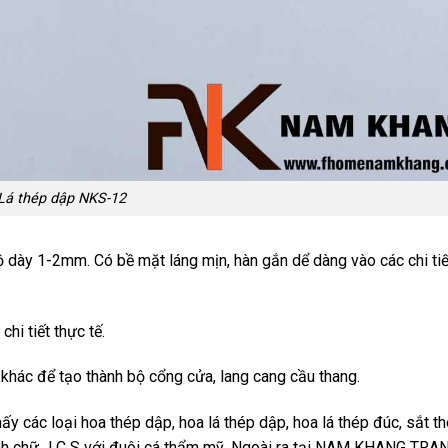
Lá thép dập NKS-12
dày 1-2mm. Có bề mặt láng mịn, hàn gắn dể dàng vào các chi tiế
hi tiết thực tế.
t khác để tạo thành bộ cổng cửa, lang cang cầu thang.
các loại hoa thép dập, hoa lá thép dập, hoa lá thép đúc, sắt t
hình chữ J C S với đuôi cá thẩm mỹ. Ngoài ra tại NAM KHANG TR