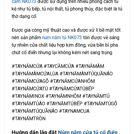
cầm NK073
được sử dụng trên nhiều phong cách tủ
kệ như tủ bếp, tủ nội thất, tủ phong thủy, đặc biệt là tủ
thờ dạng cổ.
Được gia công mỹ thuật cao và được xử lí bề mặt tốt
nên sản phẩm
núm nắm tủ NK073
tôn được vẻ sáng
tự nhiên cửa chất liệu hợp kim đồng, vừa bền bỉ pha
chút cổ điển nhưng lại không kém nét sang trọng.
#TAYNẮMCỬA #TAYCẦMCỬA #TAYNẮMÂM
#TAYNẮMÂMCỬALÙA #TAYNẮMÂMTỦQUẦNÁO
#TAYNẮMCỬAGỖ #TAYNẮMCỬANHÔM
#TAYNẮMCỬATỦ #TAYNẮMCỬATỦBẾP
#TAYNẮMINOX #TAYNẮMNHÔM #TAYNẮMTỦ
#TAYNẮMTỦÁO #TAYNẮMTỦBẾP #TAYNẮMTỦGỖ
#TAYNẮMTỦQUẦNÁO #TAYNAMCUA
#TAYNẮMTRÒN
Hướng dẫn lắp đặt
Núm nắm cửa tủ cổ điển