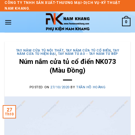
Skip
CÔNG TY TNHH SẢN XUẤT-THƯƠNG MẠI-DỊCH VỤ-KỸ THUẬT
NAM KHANG.
to
content
0
TAY NẮM CỬA TỦ NỘI THẤT
,
TAY NẮM CỬA TỦ CỔ ĐIỂN
,
TAY
NẮM CỬA TỦ HIỆN ĐẠI
,
TAY NẮM TỦ ÁO - TAY NẮM TỦ BẾP
Núm nắm cửa tủ cổ điển NK073
(Màu Đồng)
POSTED ON
27/10/2020
BY
TRẦN HỒ HOÀNG
27
Th10