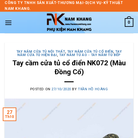
Skip
CÔNG TY TNHH SẢN XUẤT-THƯƠNG MẠI-DỊCH VỤ-KỸ THUẬT
NAM KHANG.
to
content
0
TAY NẮM CỬA TỦ NỘI THẤT
,
TAY NẮM CỬA TỦ CỔ ĐIỂN
,
TAY
NẮM CỬA TỦ HIỆN ĐẠI
,
TAY NẮM TỦ ÁO - TAY NẮM TỦ BẾP
Tay cầm cửa tủ cổ điển NK072 (Màu
Đồng Cổ)
POSTED ON
27/10/2020
BY
TRẦN HỒ HOÀNG
27
Th10