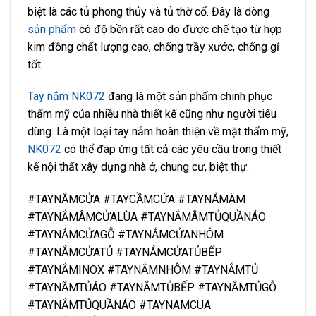
biệt là các tủ phong thủy và tủ thờ cổ. Đây là dòng
sản phẩm
có độ bền rất cao do được chế tạo từ hợp
kim đồng chất lượng cao, chống trầy xước, chống gỉ
tốt.
Tay nắm NK072
đang là một sản phẩm chinh phục
thẩm mỹ của nhiều nhà thiết kế cũng như người tiêu
dùng. Là một loại tay nắm hoàn thiện về mặt thẩm mỹ,
NK072
có thể đáp ứng tất cả các yêu cầu trong thiết
kế nội thất xây dựng nhà ở, chung cư, biệt thự.
#TAYNẮMCỬA #TAYCẦMCỬA #TAYNẮMÂM
#TAYNẮMÂMCỬALÙA #TAYNẮMÂMTỦQUẦNÁO
#TAYNẮMCỬAGỖ #TAYNẮMCỬANHÔM
#TAYNẮMCỬATỦ #TAYNẮMCỬATỦBẾP
#TAYNẮMINOX #TAYNẮMNHÔM #TAYNẮMTỦ
#TAYNẮMTỦÁO #TAYNẮMTỦBẾP #TAYNẮMTỦGỖ
#TAYNẮMTỦQUẦNÁO #TAYNAMCUA