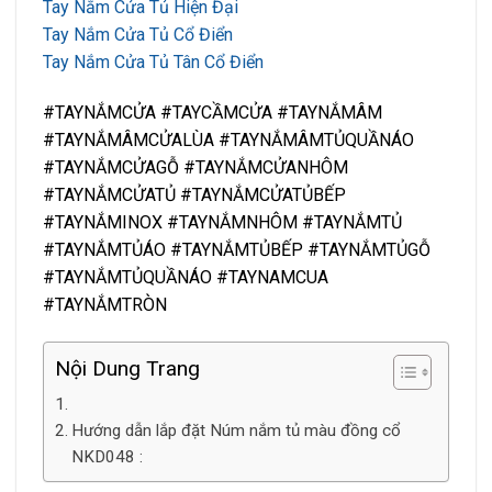
Tay Nắm Cửa Tủ Hiện Đại
Tay Nắm Cửa Tủ Cổ Điển
Tay Nắm Cửa Tủ Tân Cổ Điển
#TAYNẮMCỬA #TAYCẦMCỬA #TAYNẮMÂM
#TAYNẮMÂMCỬALÙA #TAYNẮMÂMTỦQUẦNÁO
#TAYNẮMCỬAGỖ #TAYNẮMCỬANHÔM
#TAYNẮMCỬATỦ #TAYNẮMCỬATỦBẾP
#TAYNẮMINOX #TAYNẮMNHÔM #TAYNẮMTỦ
#TAYNẮMTỦÁO #TAYNẮMTỦBẾP #TAYNẮMTỦGỖ
#TAYNẮMTỦQUẦNÁO #TAYNAMCUA
#TAYNẮMTRÒN
Nội Dung Trang
Hướng dẫn lắp đặt Núm nắm tủ màu đồng cổ
NKD048 :