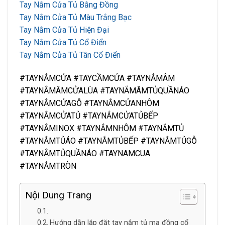
Tay Nắm Cửa Tủ Bằng Đồng
Tay Nắm Cửa Tủ Màu Trắng Bạc
Tay Nắm Cửa Tủ Hiện Đại
Tay Nắm Cửa Tủ Cổ Điển
Tay Nắm Cửa Tủ Tân Cổ Điển
#TAYNẮMCỬA #TAYCẦMCỬA #TAYNẮMÂM
#TAYNẮMÂMCỬALÙA #TAYNẮMÂMTỦQUẦNÁO
#TAYNẮMCỬAGỖ #TAYNẮMCỬANHÔM
#TAYNẮMCỬATỦ #TAYNẮMCỬATỦBẾP
#TAYNẮMINOX #TAYNẮMNHÔM #TAYNẮMTỦ
#TAYNẮMTỦÁO #TAYNẮMTỦBẾP #TAYNẮMTỦGỖ
#TAYNẮMTỦQUẦNÁO #TAYNAMCUA
#TAYNẮMTRÒN
Nội Dung Trang
Hướng dẫn lắp đặt tay nắm tủ mạ đồng cổ