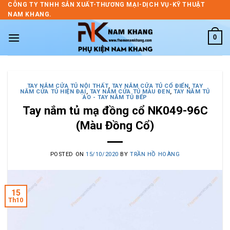
Skip
CÔNG TY TNHH SẢN XUẤT-THƯƠNG MẠI-DỊCH VỤ-KỸ THUẬT
NAM KHANG.
to
content
0
TAY NẮM CỬA TỦ NỘI THẤT
,
TAY NẮM CỬA TỦ CỔ ĐIỂN
,
TAY
NẮM CỬA TỦ HIỆN ĐẠI
,
TAY NẮM CỬA TỦ MÀU ĐEN
,
TAY NẮM TỦ
ÁO - TAY NẮM TỦ BẾP
Tay nắm tủ mạ đồng cổ NK049-96C
(Màu Đồng Cổ)
POSTED ON
15/10/2020
BY
TRẦN HỒ HOÀNG
15
Th10