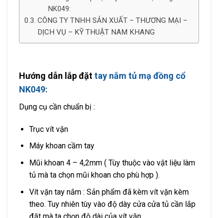
NK049:
CÔNG TY TNHH SẢN XUẤT – THƯƠNG MẠI –
DỊCH VỤ – KỸ THUẬT NAM KHANG
Hướng dẫn lắp đặt
tay nắm tủ mạ đồng cổ
NK049:
Dụng cụ cần chuẩn bị :
Trục vít vặn
Máy khoan cầm tay
Mũi khoan 4 – 4,2mm ( Tùy thuộc vào vật liệu làm
tủ mà ta chọn mũi khoan cho phù hợp ).
Vít vặn tay nắm : Sản phẩm đã kèm vít vặn kèm
theo. Tuy nhiên tùy vào độ dày cửa cửa tủ cần lắp
đặt mà ta chọn độ dài của vít vặn.