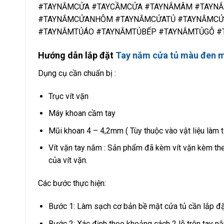
#TAYNẮMCỬA #TAYCẦMCỬA #TAYNẮMÂM #TAYN
#TAYNẮMCỬANHÔM #TAYNẮMCỬATỦ #TAYNẮMCỬ
#TAYNẮMTỦÁO #TAYNẮMTỦBẾP #TAYNẮMTỦGỖ #
Hướng dẫn lắp đặt
Tay nắm cửa tủ màu đen 
Dụng cụ cần chuẩn bị :
Trục vít vặn
Máy khoan cầm tay
Mũi khoan 4 – 4,2mm ( Tùy thuộc vào vật liệu làm 
Vít vặn tay nắm : Sản phẩm đã kèm vít vặn kèm the
của vít vặn.
Các bước thực hiện:
Bước 1: Làm sạch cơ bản bề mặt cửa tủ cần lắp đặt
Bước 2: Xác định theo khoảng cách 2 lỗ trên tay nắ