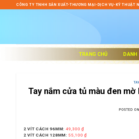
Skip
CÔNG TY TNHH SẢN XUẤT-THƯƠNG MẠI-DỊCH VỤ-KỸ THUẬT 
to
content
TRANG CHỦ
DANH
TA
Tay nắm cửa tủ màu đen mờ 
POSTED O
2 VÍT CÁCH 96MM:
49,300
₫
2 VÍT CÁCH 128MM:
55,100
₫