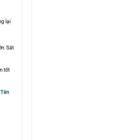
g lại
ớn. Sắt
m tốt
 Tân