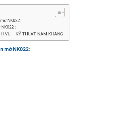
n mờ NK022:
 NK022 :
CH VỤ – KỸ THUẬT NAM KHANG
en mờ NK022
: