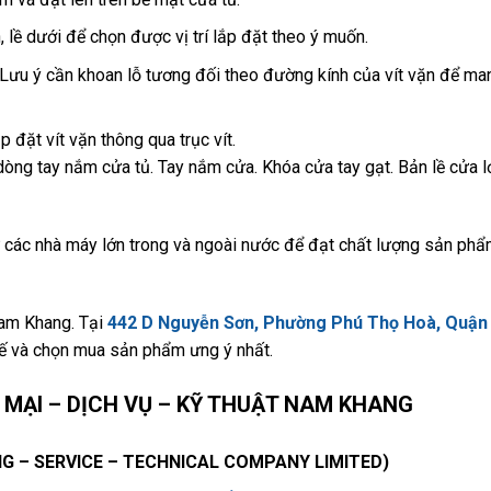
ên, lề dưới để chọn được vị trí lắp đặt theo ý muốn.
(Lưu ý cần khoan lỗ tương đối theo đường kính của vít vặn để man
 đặt vít vặn thông qua trục vít.
òng tay nắm cửa tủ. Tay nắm cửa. Khóa cửa tay gạt. Bản lề cửa l
các nhà máy lớn trong và ngoài nước để đạt chất lượng sản phẩ
Nam Khang. Tại
442 D Nguyễn Sơn, Phường Phú Thọ Hoà, Quận
ế và chọn mua sản phẩm ưng ý nhất.
MẠI – DỊCH VỤ – KỸ THUẬT NAM KHANG
 – SERVICE – TECHNICAL COMPANY LIMITED)