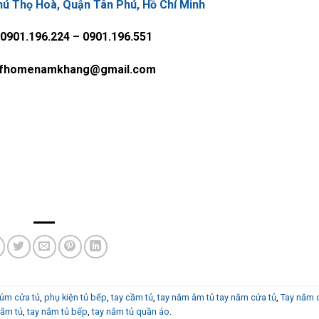
ú Thọ Hoà, Quận Tân Phú, Hồ Chí Minh
 0901.196.224 – 0901.196.551
 fhomenamkhang@gmail.com
úm cửa tủ
,
phụ kiện tủ bếp
,
tay cầm tủ
,
tay nắm âm tủ tay nắm cửa tủ
,
Tay nắm 
nắm tủ
,
tay nắm tủ bếp
,
tay nắm tủ quần áo
.