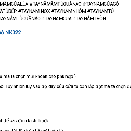
ẮMÂMCỬALÙA #TAYNẮMÂMTỦQUẦNÁO #TAYNẮMCỬAGỖ
ATỦBẾP #TAYNẮMINOX #TAYNẮMNHÔM #TAYNẮMTỦ
TAYNẮMTỦQUẦNÁO #TAYNAMCUA #TAYNẮMTRÒN
mờ NK022
:
tủ mà ta chọn mũi khoan cho phù hợp ).
o. Tuy nhiên tùy vào độ dày cửa cửa tủ cần lắp đặt mà ta chọn đ
 để xác định kích thước.
m và đặt lên trên bề mặt cửa tủ.