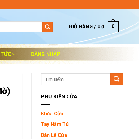
GIỎ HÀNG /
0
₫
0
 TỨC
ĐĂNG NHẬP
Tìm
kiếm:
Mờ)
PHỤ KIỆN CỬA
Khóa Cửa
Tay Nắm Tủ
Bản Lề Cửa