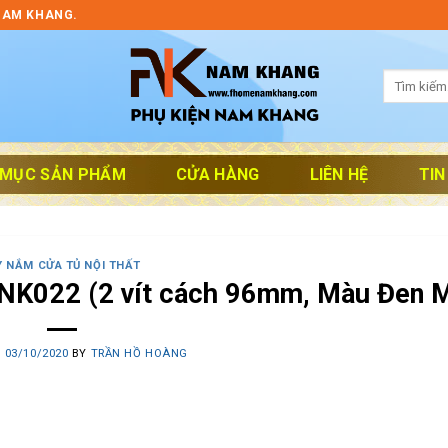
NAM KHANG.
Tìm
kiếm:
 MỤC SẢN PHẨM
CỬA HÀNG
LIÊN HỆ
TIN
Y NẮM CỬA TỦ NỘI THẤT
NK022 (2 vít cách 96mm, Màu Đen 
N
03/10/2020
BY
TRẦN HỒ HOÀNG