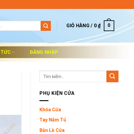
GIỎ HÀNG /
0
₫
0
 TỨC
ĐĂNG NHẬP
Tìm
kiếm:
PHỤ KIỆN CỬA
Khóa Cửa
Tay Nắm Tủ
Bản Lề Cửa