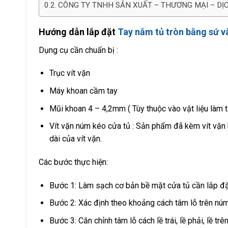
CÔNG TY TNHH SẢN XUẤT – THƯƠNG MẠI – DỊ
Hướng dẫn lắp đặt
Tay nắm tủ tròn bằng sứ 
Dụng cụ cần chuẩn bị :
Trục vít vặn
Máy khoan cầm tay
Mũi khoan 4 – 4,2mm ( Tùy thuộc vào vật liệu làm 
Vít vặn núm kéo cửa tủ : Sản phẩm đã kèm vít vặn 
dài của vít vặn.
Các bước thực hiện:
Bước 1: Làm sạch cơ bản bề mặt cửa tủ cần lắp đặt
Bước 2: Xác định theo khoảng cách tâm lỗ trên núm 
Bước 3: Căn chỉnh tâm lỗ cách lề trái, lề phải, lề tr