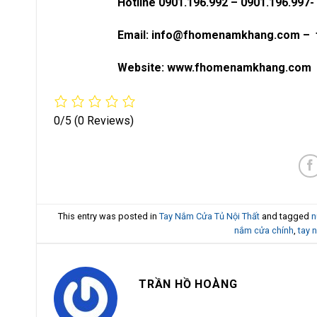
Hotline 0901.196.992 – 0901.196.997-
Email: info@fhomenamkhang.com –
Website: www.fhomenamkhang.com
0/5
(0 Reviews)
This entry was posted in
Tay Nắm Cửa Tủ Nội Thất
and tagged
n
nắm cửa chính
,
tay 
TRẦN HỒ HOÀNG