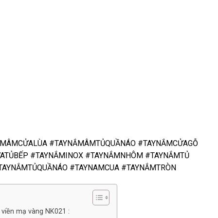
ẮMÂMCỬALÙA #TAYNẮMÂMTỦQUẦNÁO #TAYNẮMCỬAGỖ
ATỦBẾP #TAYNẮMINOX #TAYNẮMNHÔM #TAYNẮMTỦ
TAYNẮMTỦQUẦNÁO #TAYNAMCUA #TAYNẮMTRÒN
 viền mạ vàng NK021 :