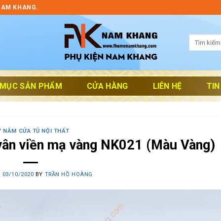
NAM KHANG.
Tìm
kiếm:
 MỤC SẢN PHẨM
CỬA HÀNG
LIÊN HỆ
TIN
Y NẮM CỬA TỦ NỘI THẤT
 vân viền mạ vàng NK021 (Màu Vàng)
N
03/10/2020
BY
TRẦN HỒ HOÀNG