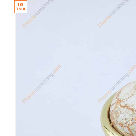
03
Th10