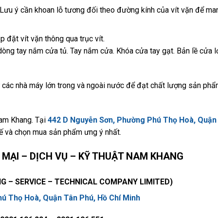
(Lưu ý cần khoan lỗ tương đối theo đường kính của vít vặn để man
 đặt vít vặn thông qua trục vít.
òng tay nắm cửa tủ. Tay nắm cửa. Khóa cửa tay gạt. Bản lề cửa l
các nhà máy lớn trong và ngoài nước để đạt chất lượng sản phẩ
Nam Khang. Tại
442 D Nguyễn Sơn, Phường Phú Thọ Hoà, Quận
ế và chọn mua sản phẩm ưng ý nhất.
MẠI – DỊCH VỤ – KỸ THUẬT NAM KHANG
 – SERVICE – TECHNICAL COMPANY LIMITED)
ú Thọ Hoà, Quận Tân Phú, Hồ Chí Minh