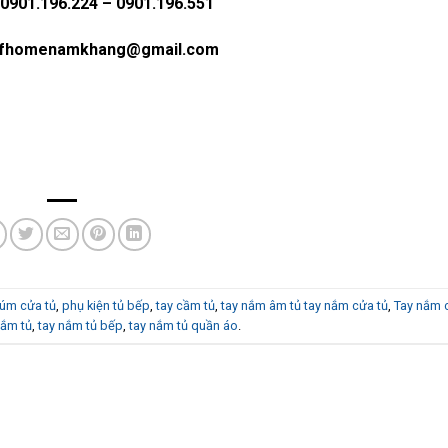
 0901.196.224 – 0901.196.551
 fhomenamkhang@gmail.com
úm cửa tủ
,
phụ kiện tủ bếp
,
tay cầm tủ
,
tay nắm âm tủ tay nắm cửa tủ
,
Tay nắm 
nắm tủ
,
tay nắm tủ bếp
,
tay nắm tủ quần áo
.