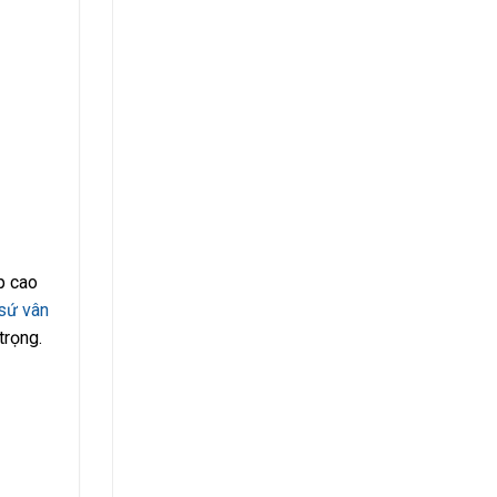
p cao
sứ vân
trọng.