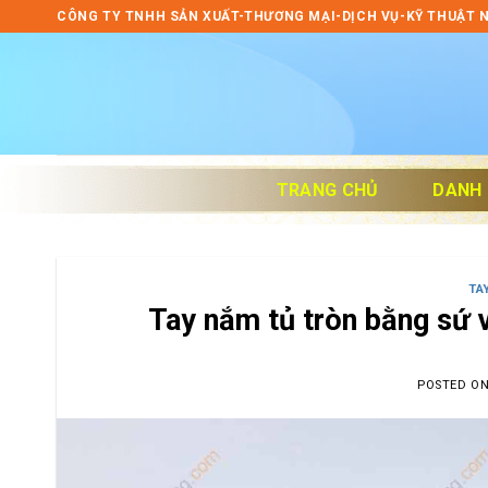
Skip
CÔNG TY TNHH SẢN XUẤT-THƯƠNG MẠI-DỊCH VỤ-KỸ THUẬT 
to
content
TRANG CHỦ
DANH
TA
Tay nắm tủ tròn bằng sứ
POSTED O