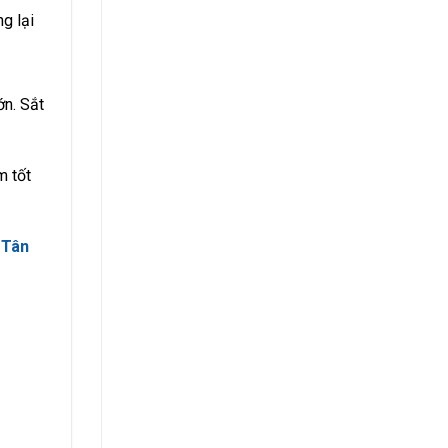
g lại
ớn. Sắt
m tốt
 Tân