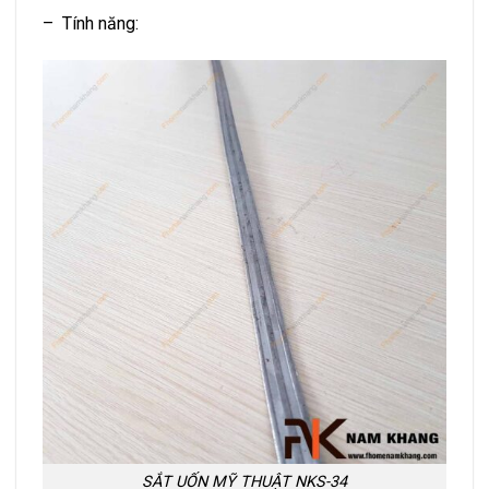
– Tính năng:
SẮT UỐN MỸ THUẬT NKS-34