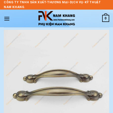
Skip
CÔNG TY TNHH SẢN XUẤT-THƯƠNG MẠI-DỊCH VỤ-KỸ THUẬT
NAM KHANG.
to
content
0