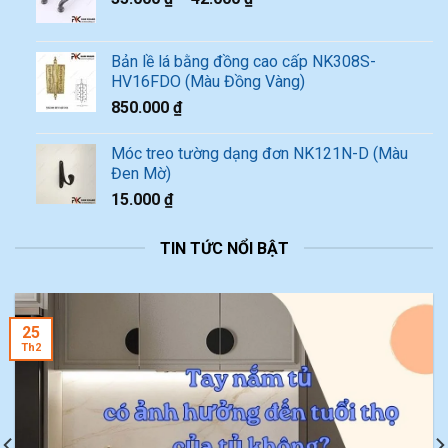
Bản lề lá bằng đồng cao cấp NK308S-
HV16FDO (Màu Đồng Vàng)
850.000
₫
Móc treo tường dạng đơn NK121N-D (Màu
Đen Mờ)
15.000
₫
TIN TỨC NỔI BẬT
25
Th2