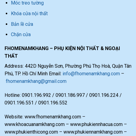
Móc treo tường
Khóa cửa nội thất
Bản lề cửa
Chặn cửa
FHOMENAMKHANG – PHỤ KIỆN NỘI THẤT & NGOẠI
THẤT
Address: 442D Nguyễn Sơn, Phường Phú Thọ Hoà, Quận Tân
Phú, TP. Hồ Chí Minh Email:
info@fhomenamkhang.com
–
fhomenamkhang@gmail.com
Hotline: 0901.196.992 / 0901.186.997 / 0901.196.224 /
0901.196.551 / 0901.196.552
Website: www.fhomenamkhang.com –
www.khoacuanamkhang.com – www.phukiennhacua.com –
www.phukienthicong.com – www.phukiennamkhang.com –