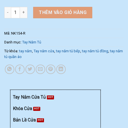
Tay nắm tủ nội thất NK154-R (Màu Rêu) số lượng
THÊM VÀO GIỎ HÀNG
Mã:
NK154-R
Danh mục:
Tay Nắm Tủ
Từ khóa:
tay nắm
,
Tay nắm cửa
,
tay nắm tủ bếp
,
tay nắm tủ đồng
,
tay nắm
tủ quần áo
Tay Nắm Cửa Tủ
Khóa Cửa
Bản Lề Cửa