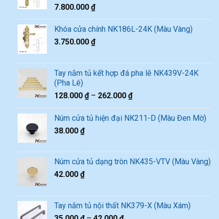
7.800.000
₫
Khóa cửa chính NK186L-24K (Màu Vàng)
3.750.000
₫
Tay nắm tủ kết hợp đá pha lê NK439V-24K
(Pha Lê)
128.000
₫
–
262.000
₫
Núm cửa tủ hiện đại NK211-D (Màu Đen Mờ)
38.000
₫
Núm cửa tủ dạng tròn NK435-VTV (Màu Vàng)
42.000
₫
Tay nắm tủ nội thất NK379-X (Màu Xám)
35.000
₫
–
42.000
₫