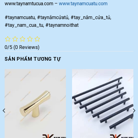
www.taynamtucua.com –
www.taynamcuatu.com
#taynamcuatu, #taynắmcửatủ, #tay_nắm_cửa_tủ,
#tay_nam_cua_tu, #taynamnoithat
0/5
(0 Reviews)
SẢN PHẨM TƯƠNG TỰ