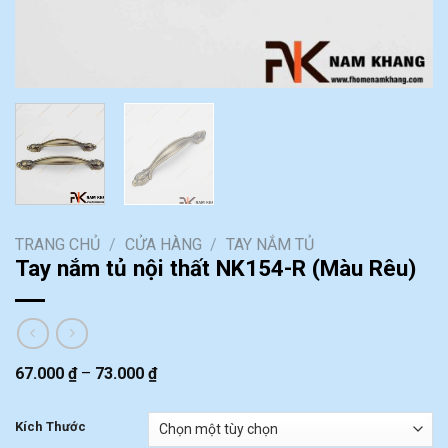
TRANG CHỦ
/
CỬA HÀNG
/
TAY NẮM TỦ
Tay nắm tủ nội thất NK154-R (Màu Rêu)
67.000
₫
–
73.000
₫
Kích Thước