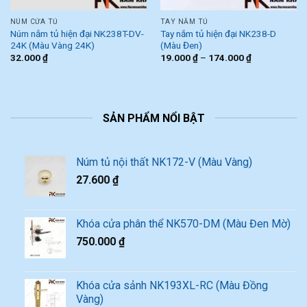
NÚM CỬA TỦ
TAY NẮM TỦ
Núm nắm tủ hiện đại NK238T-DV-
Tay nắm tủ hiện đại NK238-D
24K (Màu Vàng 24K)
(Màu Đen)
32.000
₫
19.000
₫
–
174.000
₫
SẢN PHẨM NỔI BẬT
Núm tủ nội thất NK172-V (Màu Vàng)
27.600
₫
Khóa cửa phân thể NK570-DM (Màu Đen Mờ)
750.000
₫
Khóa cửa sảnh NK193XL-RC (Màu Đồng
Vàng)