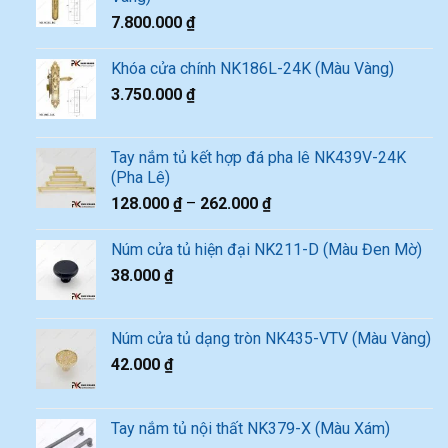
7.800.000
₫
Khóa cửa chính NK186L-24K (Màu Vàng)
3.750.000
₫
Tay nắm tủ kết hợp đá pha lê NK439V-24K
(Pha Lê)
128.000
₫
–
262.000
₫
Núm cửa tủ hiện đại NK211-D (Màu Đen Mờ)
38.000
₫
Núm cửa tủ dạng tròn NK435-VTV (Màu Vàng)
42.000
₫
Tay nắm tủ nội thất NK379-X (Màu Xám)