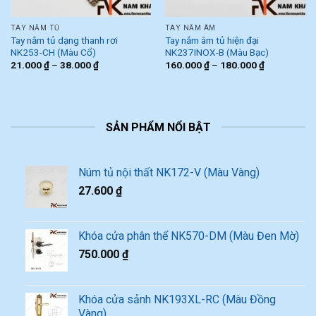
TAY NẮM TỦ
TAY NẮM ÂM
Tay nắm tủ dạng thanh rơi
Tay nắm âm tủ hiện đại
NK253-CH (Màu Cổ)
NK237INOX-B (Màu Bạc)
21.000
₫
–
38.000
₫
160.000
₫
–
180.000
₫
SẢN PHẨM NỔI BẬT
Núm tủ nội thất NK172-V (Màu Vàng)
27.600
₫
Khóa cửa phân thể NK570-DM (Màu Đen Mờ)
750.000
₫
Khóa cửa sảnh NK193XL-RC (Màu Đồng
Vàng)