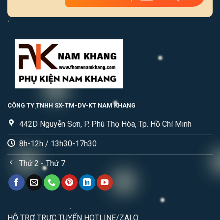
CÔNG TY TNHH SX-TM-DV-KT NAM KHANG
442D Nguyễn Sơn, P. Phú Thọ Hòa, Tp. Hồ Chí Minh
8h-12h / 13h30-17h30
Thứ 2 - Thứ 7
HỖ TRỢ TRỰC TUYẾN HOTLINE/ZALO