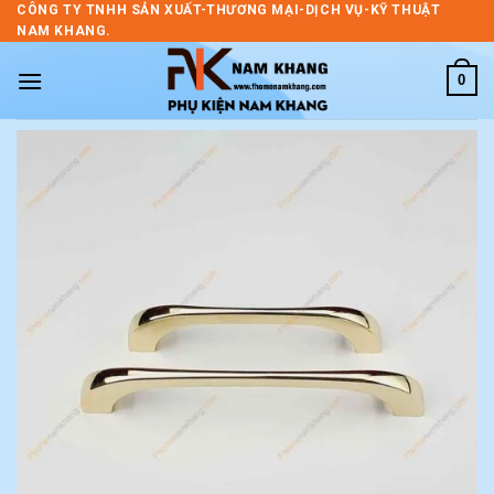
Skip
CÔNG TY TNHH SẢN XUẤT-THƯƠNG MẠI-DỊCH VỤ-KỸ THUẬT
NAM KHANG.
to
content
0