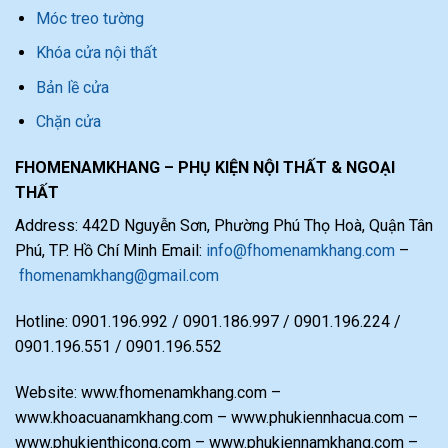
Móc treo tường
Khóa cửa nội thất
Bản lề cửa
Chặn cửa
FHOMENAMKHANG – PHỤ KIỆN NỘI THẤT & NGOẠI
THẤT
Address: 442D Nguyễn Sơn, Phường Phú Thọ Hoà, Quận Tân
Phú, TP. Hồ Chí Minh Email:
info@fhomenamkhang.com
–
fhomenamkhang@gmail.com
Hotline: 0901.196.992 / 0901.186.997 / 0901.196.224 /
0901.196.551 / 0901.196.552
Website: www.fhomenamkhang.com –
www.khoacuanamkhang.com – www.phukiennhacua.com –
www.phukienthicong.com – www.phukiennamkhang.com –