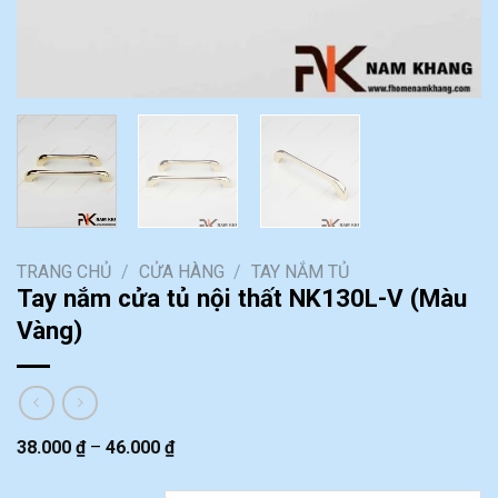
TRANG CHỦ
/
CỬA HÀNG
/
TAY NẮM TỦ
Tay nắm cửa tủ nội thất NK130L-V (Màu
Vàng)
38.000
₫
–
46.000
₫