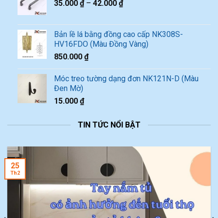
35.000
₫
–
42.000
₫
Bản lề lá bằng đồng cao cấp NK308S-
HV16FDO (Màu Đồng Vàng)
850.000
₫
Móc treo tường dạng đơn NK121N-D (Màu
Đen Mờ)
15.000
₫
TIN TỨC NỔI BẬT
25
Th2