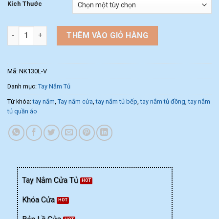
Kích Thước
Tay nắm cửa tủ nội thất NK130L-V (Màu Vàng) số lượng
THÊM VÀO GIỎ HÀNG
Mã:
NK130L-V
Danh mục:
Tay Nắm Tủ
Từ khóa:
tay nắm
,
Tay nắm cửa
,
tay nắm tủ bếp
,
tay nắm tủ đồng
,
tay nắm
tủ quần áo
Tay Nắm Cửa Tủ
Khóa Cửa