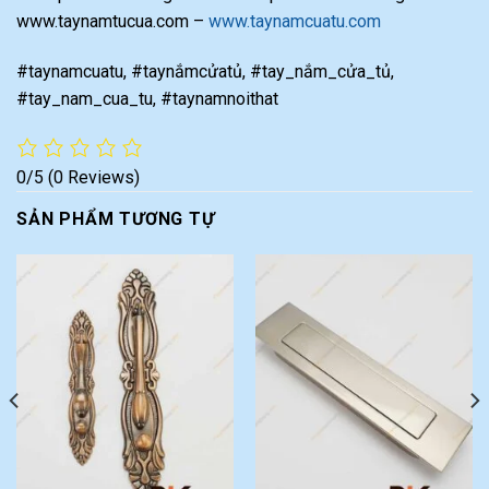
www.taynamtucua.com –
www.taynamcuatu.com
#taynamcuatu, #taynắmcửatủ, #tay_nắm_cửa_tủ,
#tay_nam_cua_tu, #taynamnoithat
0/5
(0 Reviews)
SẢN PHẨM TƯƠNG TỰ