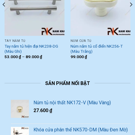
TAY NẮM TỦ
NÚM CỬA TỦ
Tay nắm tủ hiện đại NK238-DG
Núm nắm tủ cổ điển NK256-T
(Màu Ghi)
(Màu Trắng)
53.000
₫
–
89.000
₫
99.000
₫
SẢN PHẨM NỔI BẬT
Núm tủ nội thất NK172-V (Màu Vàng)
27.600
₫
Khóa cửa phân thể NK570-DM (Màu Đen Mờ)