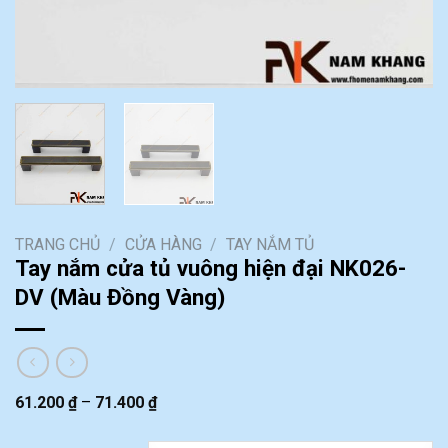
TRANG CHỦ
/
CỬA HÀNG
/
TAY NẮM TỦ
Tay nắm cửa tủ vuông hiện đại NK026-
DV (Màu Đồng Vàng)
61.200
₫
–
71.400
₫