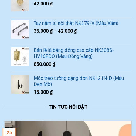
42.000
₫
Tay nắm tủ nội thất NK379-X (Màu Xám)
35.000
₫
–
42.000
₫
Bản lề lá bằng đồng cao cấp NK308S-
HV16FDO (Màu Đồng Vàng)
850.000
₫
Móc treo tường dạng đơn NK121N-D (Màu
Đen Mờ)
15.000
₫
TIN TỨC NỔI BẬT
25