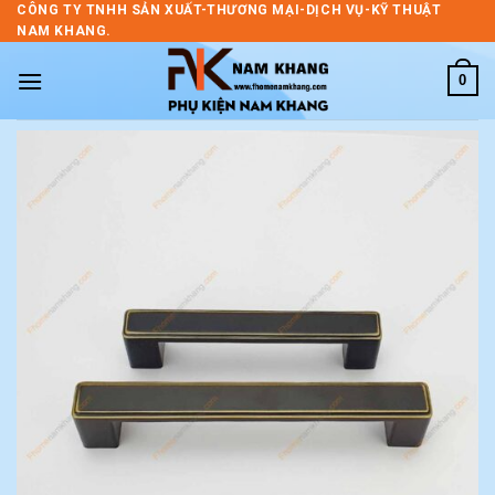
Skip
CÔNG TY TNHH SẢN XUẤT-THƯƠNG MẠI-DỊCH VỤ-KỸ THUẬT
NAM KHANG.
to
content
0