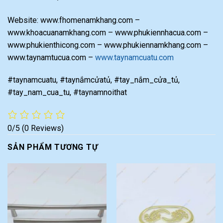
Website: www.fhomenamkhang.com –
www.khoacuanamkhang.com – www.phukiennhacua.com –
www.phukienthicong.com – www.phukiennamkhang.com –
www.taynamtucua.com –
www.taynamcuatu.com
#taynamcuatu, #taynắmcửatủ, #tay_nắm_cửa_tủ,
#tay_nam_cua_tu, #taynamnoithat
0/5
(0 Reviews)
SẢN PHẨM TƯƠNG TỰ