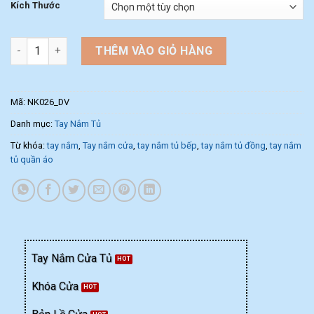
Kích Thước
Tay nắm cửa tủ vuông hiện đại NK026-DV (Màu Đồng Vàng) số 
THÊM VÀO GIỎ HÀNG
Mã:
NK026_DV
Danh mục:
Tay Nắm Tủ
Từ khóa:
tay nắm
,
Tay nắm cửa
,
tay nắm tủ bếp
,
tay nắm tủ đồng
,
tay nắm
tủ quần áo
Tay Nắm Cửa Tủ
Khóa Cửa