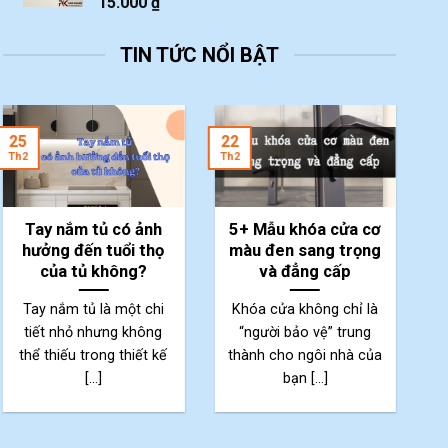
15.000
₫
TIN TỨC NỔI BẬT
2
25
22
Th
Th2
Th2
Tay nắm tủ có ảnh
5+ Mẫu khóa cửa cơ
hưởng đến tuổi thọ
màu đen sang trọng
của tủ không?
và đẳng cấp
Tay nắm tủ là một chi
Khóa cửa không chỉ là
tiết nhỏ nhưng không
“người bảo vệ” trung
thể thiếu trong thiết kế
thành cho ngôi nhà của
p
[...]
bạn [...]