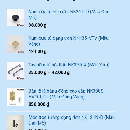
Núm cửa tủ hiện đại NK211-D (Màu Đen
Mờ)
38.000
₫
Núm cửa tủ dạng tròn NK435-VTV (Màu
Vàng)
42.000
₫
Tay nắm tủ nội thất NK379-X (Màu Xám)
35.000
₫
–
42.000
₫
Bản lề lá bằng đồng cao cấp NK308S-
HV16FDO (Màu Đồng Vàng)
850.000
₫
Móc treo tường dạng đơn NK121N-D (Màu
Đen Mờ)