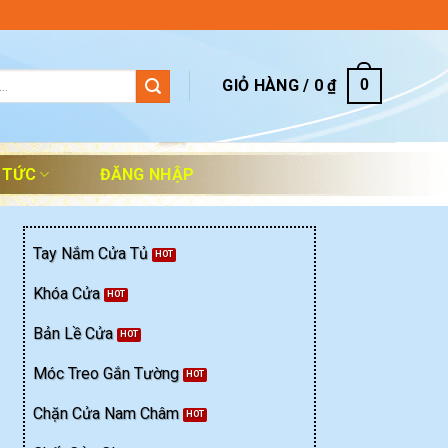
GIỎ HÀNG /
0
₫
0
 TỨC
ĐĂNG NHẬP
Tay Nắm Cửa Tủ
Khóa Cửa
Bản Lề Cửa
Móc Treo Gắn Tường
Chặn Cửa Nam Châm