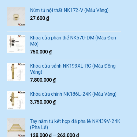
Núm tủ nội thất NK172-V (Màu Vàng)
27.600
₫
Khóa cửa phân thể NK570-DM (Màu Đen
Mờ)
750.000
₫
Khóa cửa sảnh NK193XL-RC (Màu Đồng
Vàng)
7.800.000
₫
Khóa cửa chính NK186L-24K (Màu Vàng)
3.750.000
₫
Tay nắm tủ kết hợp đá pha lê NK439V-24K
(Pha Lê)
128.000
₫
–
262.000
₫