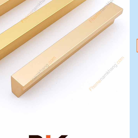
18
20
Th1
Th1
Tết Nguyên Đán
Tay nắm tủ – Nâng
2025 đang đến –
tầm không gian với
Sắm ngay phụ kiện
ưu đãi 20%
nội thất với ưu đãi
Mỗi chi tiết nhỏ trong
20%
ngôi nhà đều có thể tạo
Tết Nguyên Đán 2025
nên sự khác biệt [...]
đang tới gần, không khí
lễ hội đã tràn ngập khắp
[...]