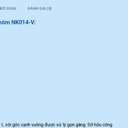
 BỔ SUNG
ĐÁNH GIÁ (0)
nhôm NK014-V:
 L với góc cạnh vuông được xử lý gọn gàng. Sỡ hữu công