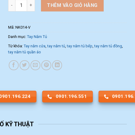
Tay nắm tủ dạng thanh nhôm NK014-V (Màu Vàng) số lượng
THÊM VÀO GIỎ HÀNG
Mã:
NK014-V
Danh mục:
Tay Nắm Tủ
Từ khóa:
Tay nắm cửa
,
tay nắm tủ
,
tay nắm tủ bếp
,
tay nắm tủ đồng
,
tay nắm tủ quần áo
0901.196.224
0901.196.551
0901.196
Ố KỸ THUẬT