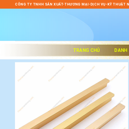
Skip
CÔNG TY TNHH SẢN XUẤT-THƯƠNG MẠI-DỊCH VỤ-KỸ THUẬT 
to
content
TRANG CHỦ
DANH