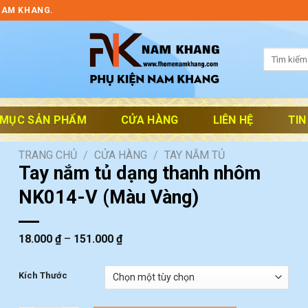
NAM KHANG.
Tìm
kiếm:
 MỤC SẢN PHẨM
CỬA HÀNG
LIÊN HỆ
TIN
TRANG CHỦ
/
CỬA HÀNG
/
TAY NẮM TỦ
Tay nắm tủ dạng thanh nhôm
NK014-V (Màu Vàng)
18.000
₫
–
151.000
₫
Kích Thước