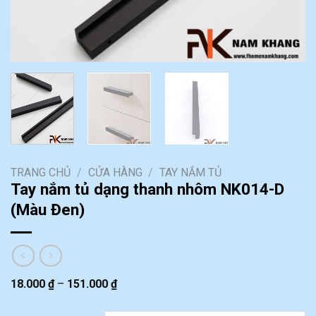
TRANG CHỦ
/
CỬA HÀNG
/
TAY NẮM TỦ
Tay nắm tủ dạng thanh nhôm NK014-D
(Màu Đen)
18.000
₫
–
151.000
₫