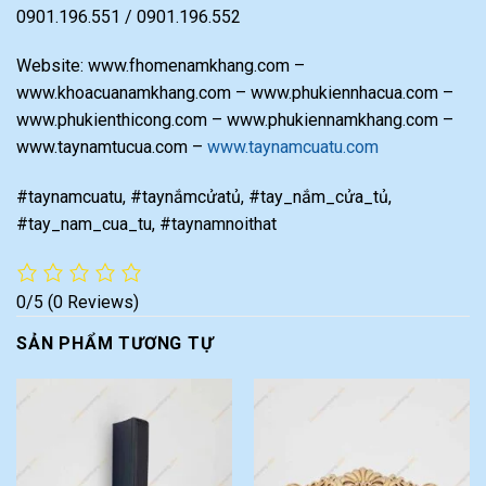
0901.196.551 / 0901.196.552
Website: www.fhomenamkhang.com –
www.khoacuanamkhang.com – www.phukiennhacua.com –
www.phukienthicong.com – www.phukiennamkhang.com –
www.taynamtucua.com –
www.taynamcuatu.com
#taynamcuatu, #taynắmcửatủ, #tay_nắm_cửa_tủ,
#tay_nam_cua_tu, #taynamnoithat
0/5
(0 Reviews)
SẢN PHẨM TƯƠNG TỰ