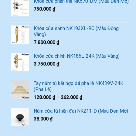
Khóa cửa phân thể NK570-DM (Màu Đen Mờ)
750.000
₫
Khóa cửa sảnh NK193XL-RC (Màu Đồng
Vàng)
7.800.000
₫
Khóa cửa chính NK186L-24K (Màu Vàng)
3.750.000
₫
Tay nắm tủ kết hợp đá pha lê NK439V-24K
(Pha Lê)
128.000
₫
–
262.000
₫
Núm cửa tủ hiện đại NK211-D (Màu Đen Mờ)
38.000
₫