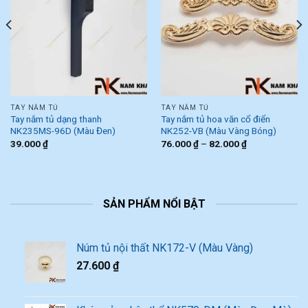
TAY NẮM TỦ
TAY NẮM TỦ
Tay nắm tủ dạng thanh
Tay nắm tủ hoa văn cổ điển
NK235MS-96D (Màu Đen)
NK252-VB (Màu Vàng Bóng)
39.000
₫
76.000
₫
–
82.000
₫
SẢN PHẨM NỔI BẬT
Núm tủ nội thất NK172-V (Màu Vàng)
27.600
₫