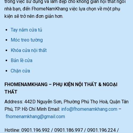
trong việc sử dụng và làm đẹp cho không gian nội thất ngôi
nhà bạn, đến FhomeNamKhang việc lựa chọn về một phụ
kiện sẽ trở nên đơn giản hơn.
Tay nắm cửa tủ
Móc treo tường
Khóa cửa nội thất
Bản lề cửa
Chặn cửa
FHOMENAMKHANG – PHỤ KIỆN NỘI THẤT & NGOẠI
THẤT
Address: 442D Nguyễn Sơn, Phường Phú Thọ Hoà, Quận Tân
Phú, TP. Hồ Chí Minh Email:
info@fhomenamkhang.com
–
fhomenamkhang@gmail.com
Hotline: 0901.196.992 / 0901.186.997 / 0901.196.224 /