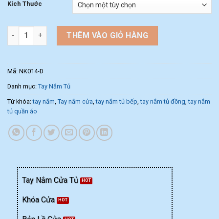
Kích Thước
Tay nắm tủ dạng thanh nhôm NK014-D (Màu Đen) số lượng
THÊM VÀO GIỎ HÀNG
Mã:
NK014-D
Danh mục:
Tay Nắm Tủ
Từ khóa:
tay nắm
,
Tay nắm cửa
,
tay nắm tủ bếp
,
tay nắm tủ đồng
,
tay nắm
tủ quần áo
Tay Nắm Cửa Tủ
Khóa Cửa