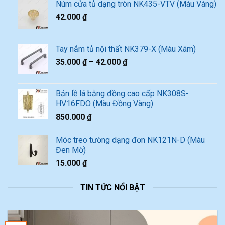
Núm cửa tủ dạng tròn NK435-VTV (Màu Vàng)
42.000
₫
Tay nắm tủ nội thất NK379-X (Màu Xám)
35.000
₫
–
42.000
₫
Bản lề lá bằng đồng cao cấp NK308S-
HV16FDO (Màu Đồng Vàng)
850.000
₫
Móc treo tường dạng đơn NK121N-D (Màu
Đen Mờ)
15.000
₫
TIN TỨC NỔI BẬT