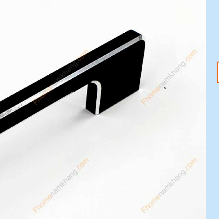
18
20
Th1
Th1
Tết Nguyên Đán
Tay nắm tủ – Nâng
2025 đang đến –
tầm không gian với
Sắm ngay phụ kiện
ưu đãi 20%
nội thất với ưu đãi
Mỗi chi tiết nhỏ trong
20%
ngôi nhà đều có thể tạo
Tết Nguyên Đán 2025
nên sự khác biệt [...]
đang tới gần, không khí
lễ hội đã tràn ngập khắp
[...]