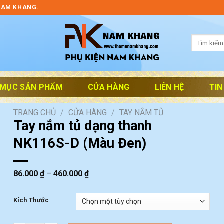
NAM KHANG.
Tìm
kiếm:
 MỤC SẢN PHẨM
CỬA HÀNG
LIÊN HỆ
TIN
TRANG CHỦ
/
CỬA HÀNG
/
TAY NẮM TỦ
Tay nắm tủ dạng thanh
NK116S-D (Màu Đen)
86.000
₫
–
460.000
₫
Kích Thước