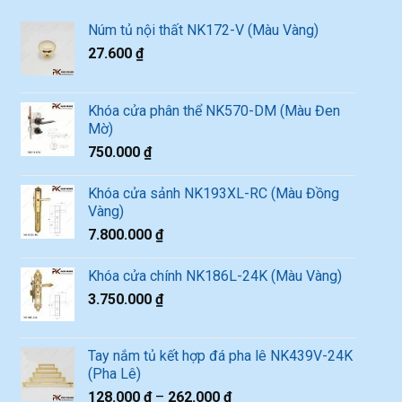
Núm tủ nội thất NK172-V (Màu Vàng)
27.600
₫
Khóa cửa phân thể NK570-DM (Màu Đen
Mờ)
750.000
₫
Khóa cửa sảnh NK193XL-RC (Màu Đồng
Vàng)
7.800.000
₫
Khóa cửa chính NK186L-24K (Màu Vàng)
3.750.000
₫
Tay nắm tủ kết hợp đá pha lê NK439V-24K
(Pha Lê)
128.000
₫
–
262.000
₫