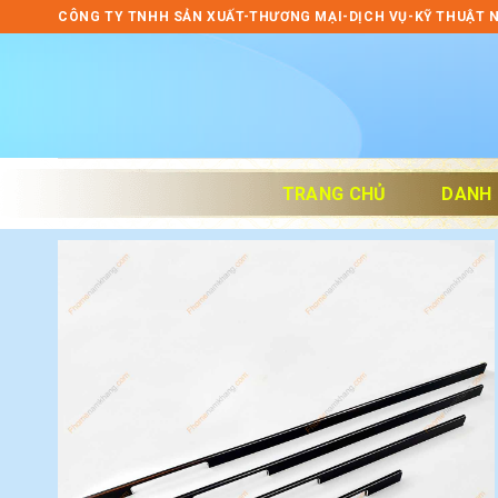
Skip
CÔNG TY TNHH SẢN XUẤT-THƯƠNG MẠI-DỊCH VỤ-KỸ THUẬT 
to
content
TRANG CHỦ
DANH