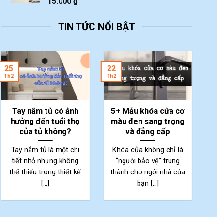
15.000
₫
TIN TỨC NỔI BẬT
2
25
22
Th
Th2
Th2
Tay nắm tủ có ảnh
5+ Mẫu khóa cửa cơ
hưởng đến tuổi thọ
màu đen sang trọng
của tủ không?
và đẳng cấp
Tay nắm tủ là một chi
Khóa cửa không chỉ là
tiết nhỏ nhưng không
“người bảo vệ” trung
thể thiếu trong thiết kế
thành cho ngôi nhà của
p
[...]
bạn [...]