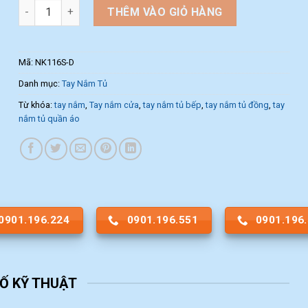
Tay nắm tủ dạng thanh NK116S-D (Màu Đen) số lượng
THÊM VÀO GIỎ HÀNG
Mã:
NK116S-D
Danh mục:
Tay Nắm Tủ
Từ khóa:
tay nắm
,
Tay nắm cửa
,
tay nắm tủ bếp
,
tay nắm tủ đồng
,
tay
nắm tủ quần áo
0901.196.224
0901.196.551
0901.196
Ố KỸ THUẬT