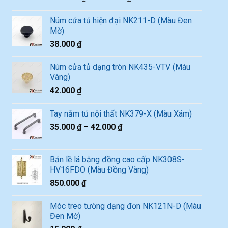
Núm cửa tủ hiện đại NK211-D (Màu Đen
Mờ)
38.000
₫
Núm cửa tủ dạng tròn NK435-VTV (Màu
Vàng)
42.000
₫
Tay nắm tủ nội thất NK379-X (Màu Xám)
35.000
₫
–
42.000
₫
Bản lề lá bằng đồng cao cấp NK308S-
HV16FDO (Màu Đồng Vàng)
850.000
₫
Móc treo tường dạng đơn NK121N-D (Màu
Đen Mờ)