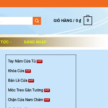
GIỎ HÀNG /
0
₫
0
 TỨC
ĐĂNG NHẬP
Tay Nắm Cửa Tủ
Khóa Cửa
Bản Lề Cửa
Móc Treo Gắn Tường
Chặn Cửa Nam Châm