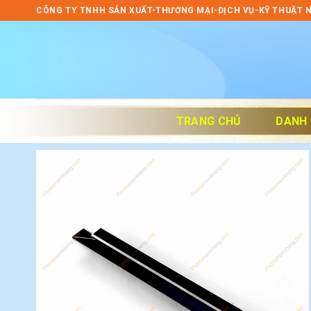
Skip
CÔNG TY TNHH SẢN XUẤT-THƯƠNG MẠI-DỊCH VỤ-KỸ THUẬT 
to
content
TRANG CHỦ
DANH