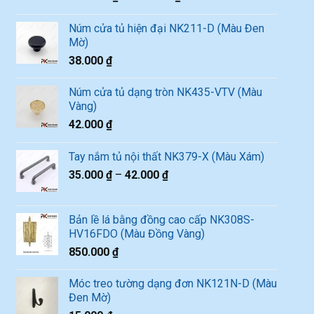
Núm cửa tủ hiện đại NK211-D (Màu Đen
Mờ)
38.000
₫
Núm cửa tủ dạng tròn NK435-VTV (Màu
Vàng)
42.000
₫
Tay nắm tủ nội thất NK379-X (Màu Xám)
35.000
₫
–
42.000
₫
Bản lề lá bằng đồng cao cấp NK308S-
HV16FDO (Màu Đồng Vàng)
850.000
₫
Móc treo tường dạng đơn NK121N-D (Màu
Đen Mờ)