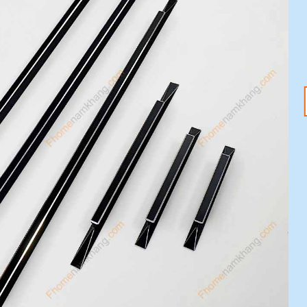
18
20
Th1
Th1
Tết Nguyên Đán
Tay nắm tủ – Nâng
2025 đang đến –
tầm không gian với
Sắm ngay phụ kiện
ưu đãi 20%
nội thất với ưu đãi
Mỗi chi tiết nhỏ trong
20%
ngôi nhà đều có thể tạo
Tết Nguyên Đán 2025
nên sự khác biệt [...]
đang tới gần, không khí
lễ hội đã tràn ngập khắp
[...]