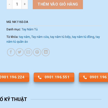
Tay nắm tủ dạng thanh NK116S-DA (Màu Đen) số lượng
THÊM VÀO GIỎ HÀNG
Mã:
NK116S-DA
Danh mục:
Tay Nắm Tủ
Từ khóa:
tay nắm
,
Tay nắm cửa
,
tay nắm tủ bếp
,
tay nắm tủ đồng
,
tay
nắm tủ quần áo
0901.196.224
0901.196.551
0901.196
Ố KỸ THUẬT