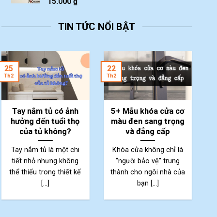
15.000
₫
TIN TỨC NỔI BẬT
2
25
22
Th
Th2
Th2
Tay nắm tủ có ảnh
5+ Mẫu khóa cửa cơ
hưởng đến tuổi thọ
màu đen sang trọng
của tủ không?
và đẳng cấp
Tay nắm tủ là một chi
Khóa cửa không chỉ là
tiết nhỏ nhưng không
“người bảo vệ” trung
thể thiếu trong thiết kế
thành cho ngôi nhà của
p
[...]
bạn [...]