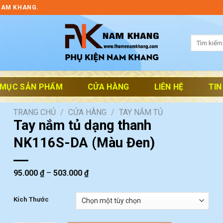
NAM KHANG.
Tìm
kiếm:
 MỤC SẢN PHẨM
CỬA HÀNG
LIÊN HỆ
TIN
TRANG CHỦ
/
CỬA HÀNG
/
TAY NẮM TỦ
Tay nắm tủ dạng thanh
NK116S-DA (Màu Đen)
95.000
₫
–
503.000
₫
Kích Thước