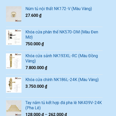
Núm tủ nội thất NK172-V (Màu Vàng)
27.600
₫
Khóa cửa phân thể NK570-DM (Màu Đen
Mờ)
750.000
₫
Khóa cửa sảnh NK193XL-RC (Màu Đồng
Vàng)
7.800.000
₫
Khóa cửa chính NK186L-24K (Màu Vàng)
3.750.000
₫
Tay nắm tủ kết hợp đá pha lê NK439V-24K
(Pha Lê)
128.000
₫
–
262.000
₫